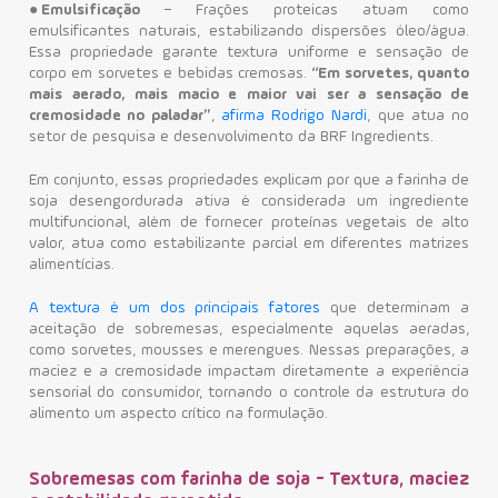
●
Emulsificação
– Frações proteicas atuam como
emulsificantes naturais, estabilizando dispersões óleo/água.
Essa propriedade garante textura uniforme e sensação de
corpo em sorvetes e bebidas cremosas.
“Em sorvetes, quanto
mais aerado, mais macio e maior vai ser a sensação de
cremosidade no paladar”
,
afirma Rodrigo Nardi
, que atua no
setor de pesquisa e desenvolvimento da BRF Ingredients.
Em conjunto, essas propriedades explicam por que a farinha de
soja desengordurada ativa é considerada um ingrediente
multifuncional, além de fornecer proteínas vegetais de alto
valor, atua como estabilizante parcial em diferentes matrizes
alimentícias.
A textura é um dos principais fatores
que determinam a
aceitação de sobremesas, especialmente aquelas aeradas,
como sorvetes, mousses e merengues. Nessas preparações, a
maciez e a cremosidade impactam diretamente a experiência
sensorial do consumidor, tornando o controle da estrutura do
alimento um aspecto crítico na formulação.
Sobremesas com farinha de soja - Textura, maciez