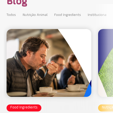
Blog
Todos
Nutrição Animal
Food Ingredients
Institucional
Food Ingredients
Nutriç