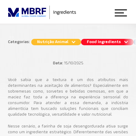
Início
Categorias:
Nutrição Animal
Food Ingredients
Textura com farinha de soja ativa:
Sobre Nós
mais aeração, maciez e cremosidade
Data:
15/10/2025
Food Ingredients
Animal Nutrition
Você sabia que a textura é um dos atributos mais
determinantes na aceitação de alimentos? Especialmente em
sobremesas como, sorvetes e bebidas cremosas, em que a
Proteínas de Soja
maciez faz toda a diferença na experiência sensorial do
Food Ingredients
consumidor. Para atender a essa demanda, a indústria
alimentícia tem buscado soluções funcionais que conciliam
qualidade tecnológica, versatilidade e valor nutricional.
Blog
Nesse cenário, a farinha de soja desengordurada ativa surge
como um ingrediente estratégico. Diferentemente das versões