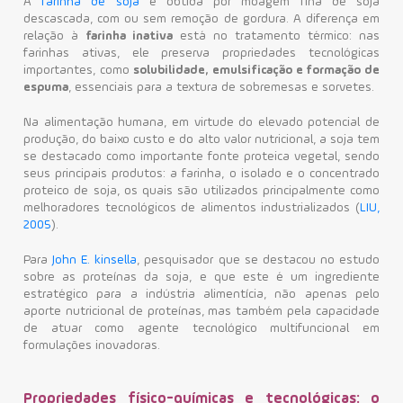
A
farinha de soja
é obtida por moagem fina de soja
descascada, com ou sem remoção de gordura. A diferença em
relação à
farinha inativa
está no tratamento térmico: nas
farinhas ativas, ele preserva propriedades tecnológicas
importantes, como
solubilidade, emulsificação e formação de
espuma
, essenciais para a textura de sobremesas e sorvetes.
Na alimentação humana, em virtude do elevado potencial de
produção, do baixo custo e do alto valor nutricional, a soja tem
se destacado como importante fonte proteica vegetal, sendo
seus principais produtos: a farinha, o isolado e o concentrado
proteico de soja, os quais são utilizados principalmente como
melhoradores tecnológicos de alimentos industrializados (
LIU,
2005
).
Para
John E. kinsella
, pesquisador que se destacou no estudo
sobre as proteínas da soja, e que este é um ingrediente
estratégico para a indústria alimentícia, não apenas pelo
aporte nutricional de proteínas, mas também pela capacidade
de atuar como agente tecnológico multifuncional em
formulações inovadoras.
Propriedades físico-químicas e tecnológicas: o