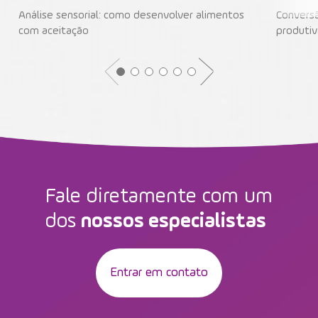
Análise sensorial: como desenvolver alimentos
Conversã
com aceitação
produtiv
Fale diretamente com um
dos
nossos especialistas
Entrar em contato