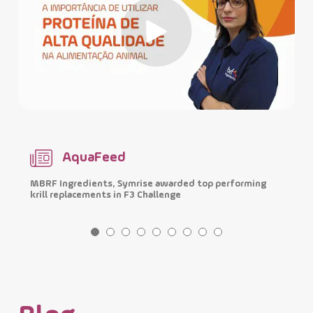
AquaFeed
MBRF Ingredients, Symrise awarded top performing
H
krill replacements in F3 Challenge
m