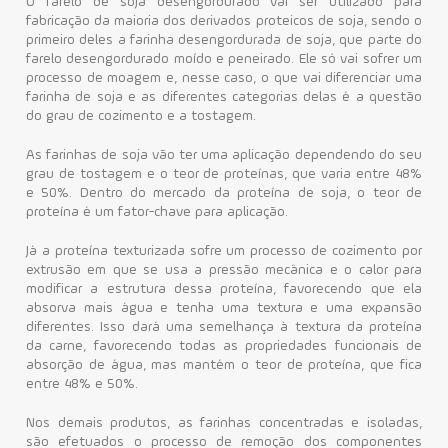
O farelo de soja desengordurado vai ser utilizado para
fabricação da maioria dos derivados proteicos de soja, sendo o
primeiro deles a farinha desengordurada de soja, que parte do
farelo desengordurado moído e peneirado. Ele só vai sofrer um
processo de moagem e, nesse caso, o que vai diferenciar uma
farinha de soja e as diferentes categorias delas é a questão
do grau de cozimento e a tostagem.
As farinhas de soja vão ter uma aplicação dependendo do seu
grau de tostagem e o teor de proteínas, que varia entre 48%
e 50%. Dentro do mercado da proteína de soja, o teor de
proteína é um fator-chave para aplicação.
Já a proteína texturizada sofre um processo de cozimento por
extrusão em que se usa a pressão mecânica e o calor para
modificar a estrutura dessa proteína, favorecendo que ela
absorva mais água e tenha uma textura e uma expansão
diferentes. Isso dará uma semelhança à textura da proteína
da carne, favorecendo todas as propriedades funcionais de
absorção de água, mas mantém o teor de proteína, que fica
entre 48% e 50%.
Nos demais produtos, as farinhas concentradas e isoladas,
são efetuados o processo de remoção dos componentes