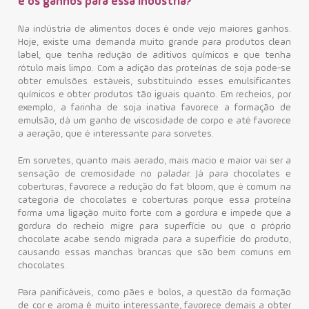
e os ganhos para essa indústria?
Na indústria de alimentos doces é onde vejo maiores ganhos.
Hoje, existe uma demanda muito grande para produtos clean
label, que tenha redução de aditivos químicos e que tenha
rótulo mais limpo. Com a adição das proteínas de soja pode-se
obter emulsões estáveis, substituindo esses emulsificantes
químicos e obter produtos tão iguais quanto. Em recheios, por
exemplo, a farinha de soja inativa favorece a formação de
emulsão, dá um ganho de viscosidade de corpo e até favorece
a aeração, que é interessante para sorvetes.
Em sorvetes, quanto mais aerado, mais macio e maior vai ser a
sensação de cremosidade no paladar. Já para chocolates e
coberturas, favorece a redução do fat bloom, que é comum na
categoria de chocolates e coberturas porque essa proteína
forma uma ligação muito forte com a gordura e impede que a
gordura do recheio migre para superfície ou que o próprio
chocolate acabe sendo migrada para a superfície do produto,
causando essas manchas brancas que são bem comuns em
chocolates.
Para panificáveis, como pães e bolos, a questão da formação
de cor e aroma é muito interessante, favorece demais a obter