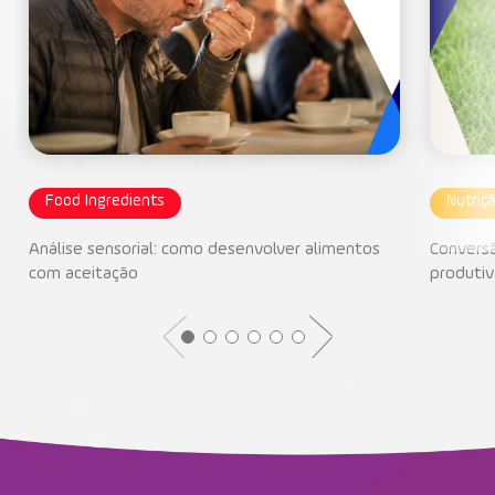
Food Ingredients
Nutriç
Análise sensorial: como desenvolver alimentos
Conversã
com aceitação
produtiv