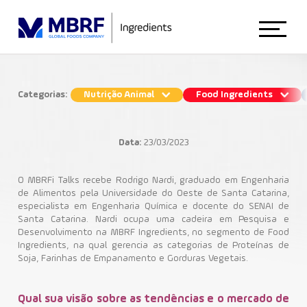
Início
Categorias:
Nutrição Animal
Food Ingredients
Benefícios e aplicações das proteínas
Sobre Nós
de soja na indústria
Data:
23/03/2023
Food Ingredients
Institucional
Animal Nutrition
O MBRFi Talks recebe Rodrigo Nardi, graduado em Engenharia
de Alimentos pela Universidade do Oeste de Santa Catarina,
especialista em Engenharia Química e docente do SENAI de
Proteínas de Soja
BRFi Talks
Santa Catarina. Nardi ocupa uma cadeira em Pesquisa e
Food Ingredients
Desenvolvimento na MBRF Ingredients, no segmento de Food
Ingredients, na qual gerencia as categorias de Proteínas de
Soja, Farinhas de Empanamento e Gorduras Vegetais.
Blog
Qual sua visão sobre as tendências e o mercado de