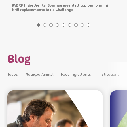
MBRF Ingredients, Symrise awarded top performing
H
krill replacements in F3 Challenge
m
Blog
Todos
Nutrição Animal
Food Ingredients
Institucional