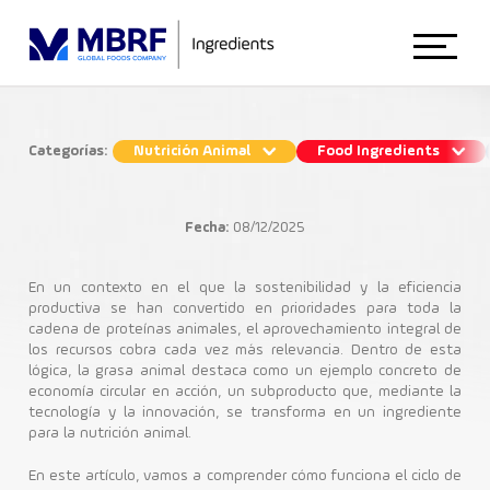
Início
Categorías:
Nutrición Animal
Food Ingredients
El ciclo de la grasa animal: cómo se
Sobre Nosotros
pueden reutilizar los subproductos
Fecha:
08/12/2025
Nutrición Animal
Animal Nutrition
En un contexto en el que la sostenibilidad y la eficiencia
productiva se han convertido en prioridades para toda la
cadena de proteínas animales, el aprovechamiento integral de
Ingredientes Nutricionales
los recursos cobra cada vez más relevancia. Dentro de esta
Food Ingredients
lógica, la grasa animal destaca como un ejemplo concreto de
economía circular en acción, un subproducto que, mediante la
tecnología y la innovación, se transforma en un ingrediente
para la nutrición animal.
Blog
En este artículo, vamos a comprender cómo funciona el ciclo de