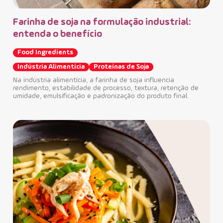
Farinha de soja na formulação industrial:
entenda o benefício
Food Ingredients
Indústria Alimentícia
Proteínas de Soja
Na indústria alimentícia, a farinha de soja influencia
rendimento, estabilidade de processo, textura, retenção de
umidade, emulsificação e padronização do produto final.
Ext
ap
Fo
O e
tem
indu