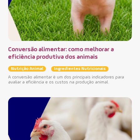
Conversão alimentar: como melhorar a
Cl
eficiência produtiva dos animais
su
pe
Nutrição Animal
Ingredientes Nutricionais
A conversão alimentar é um dos principais indicadores para
In
avaliar a eficiência e os custos na produção animal.
In
O C
hoje
des
de 