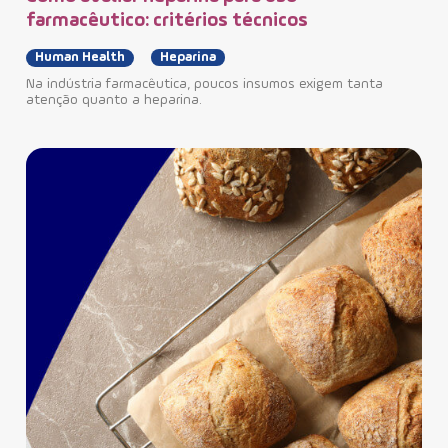
farmacêutico: critérios técnicos
Human Health
Heparina
Na indústria farmacêutica, poucos insumos exigem tanta
atenção quanto a heparina.
Die
pe
Nu
A al
dese
Indi
uni
dire
ofer