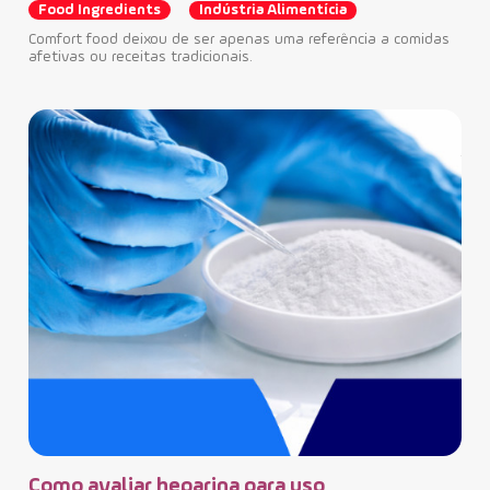
Pr
Food Ingredients
Indústria Alimentícia
se
Comfort food deixou de ser apenas uma referência a comidas
re
afetivas ou receitas tradicionais.
Fo
O d
veg
func
eles
Como avaliar heparina para uso