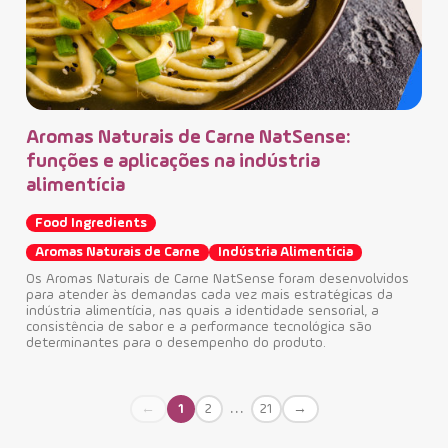
Aromas Naturais de Carne NatSense:
funções e aplicações na indústria
alimentícia
Food Ingredients
Aromas Naturais de Carne
Indústria Alimentícia
Os Aromas Naturais de Carne NatSense foram desenvolvidos
Co
para atender às demandas cada vez mais estratégicas da
co
indústria alimentícia, nas quais a identidade sensorial, a
consistência de sabor e a performance tecnológica são
determinantes para o desempenho do produto.
Nu
Bi
A s
…
1
2
21
←
→
em c