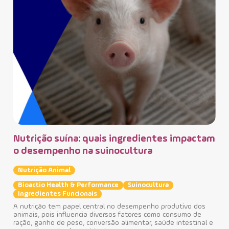
pila
Nutrição suína: quais ingredientes impactam
o desempenho na suinocultura
Nutrição Animal
Bioactio Health & Performance
Suinocultura
Ingredientes Funcionais
In
A nutrição tem papel central no desempenho produtivo dos
animais, pois influencia diversos fatores como consumo de
se
ração, ganho de peso, conversão alimentar, saúde intestinal e