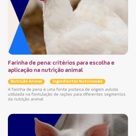
Farinha de pena: critérios para escolha e
aplicação na nutrição animal
Nutrição Animal
Ingredientes Nutricionais
A farinha de pena é uma fonte proteica de origem avícola
Co
utilizada na formulação de rações para diferentes segmentos
ga
da nutrição animal.
Nu
A sa
de c
a ab
e a