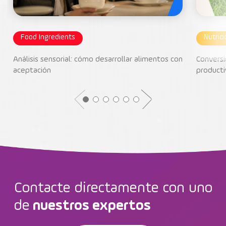
Food Ingredients
Nutric
Análisis sensorial: cómo desarrollar alimentos con
Conversi
aceptación
producti
Contacte directamente con uno
de
nuestros expertos