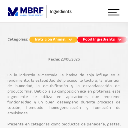
Início
Categorías:
Nutrición Animal
Food Ingredients
Harina de soja en la formulación
Sobre Nosotros
industrial: conozca sus beneficios
Fecha:
23/06/2026
Food Ingredients
Animal Nutrition
En la industria alimentaria, la harina de soja influye en el
rendimiento, la estabilidad del proceso, la textura, la retención
de humedad, la emulsificación y la estandarización del
Industria Alimenticia
Proteinas de Soja
producto final. Debido a su composición rica en proteínas, este
Food Ingredients
ingrediente se utiliza en aplicaciones que requieren
funcionalidad y un buen desempeño durante procesos de
cocción, horneado, homogeneización y formación de
emulsiones.
Blog
Presente en categorías como productos de panadería, pastas,