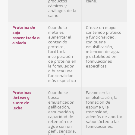
productos
carne.
cárnicos y
análogos de la
carne.
Proteína de
Cuando la
Ofrece un mayor
meta es
contenido proteico
soja
aumentar el
y funcionalidad,
concentrada o
contenido
con buena
aislada
proteico,
emulsificación,
facilitar la
retención de agua
incorporación
y estabilidad en
de proteína en
formulaciones
la formulación
específicas.
o buscar una
funcionalidad
más específica.
Proteínas
Cuando se
Favorecen la
busca
emulsificación, la
lácteas y
emulsificación,
formación de
suero de
gelificación,
espuma y la
leche
espumación y
cremosidad,
capacidad de
además de aportar
retención de
sabor lácteo a las
agua con un
formulaciones.
perfil sensorial