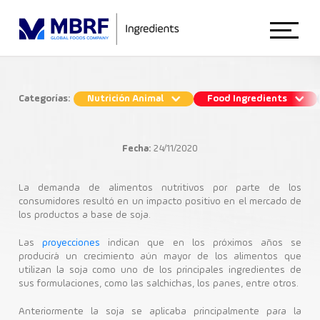
Início
Categorías:
Nutrición Animal
Food Ingredients
Ingredientes de soja: aplicaciones en
Sobre Nosotros
la industria
Fecha:
24/11/2020
Food Ingredients
Animal Nutrition
La demanda de alimentos nutritivos por parte de los
consumidores resultó en un impacto positivo en el mercado de
los productos a base de soja.
Proteinas de Soja
Food Ingredients
Las
proyecciones
indican que en los próximos años se
producirá un crecimiento aún mayor de los alimentos que
utilizan la soja como uno de los principales ingredientes de
sus formulaciones, como las salchichas, los panes, entre otros.
Blog
Anteriormente la soja se aplicaba principalmente para la