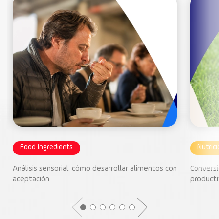
Food Ingredients
Nutric
Análisis sensorial: cómo desarrollar alimentos con
Conversi
aceptación
producti