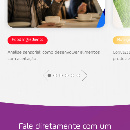
Food Ingredients
Nutriç
Análise sensorial: como desenvolver alimentos
Conversã
com aceitação
produtiv
Fale diretamente com um