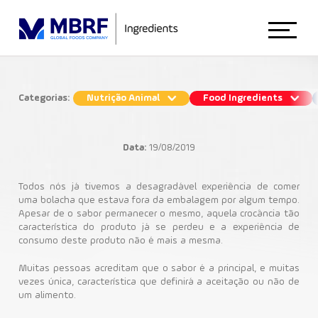
Início
Categorias:
Nutrição Animal
Food Ingredients
Qual a importância da crocância na
Sobre Nós
formulação de alimentos?
Data:
19/08/2019
Food Ingredients
Animal Nutrition
Todos nós já tivemos a desagradável experiência de comer
uma bolacha que estava fora da embalagem por algum tempo.
Apesar de o sabor permanecer o mesmo, aquela crocância tão
Aromas Naturais de Carne
característica do produto já se perdeu e a experiência de
Food Ingredients
consumo deste produto não é mais a mesma.
Muitas pessoas acreditam que o sabor é a principal, e muitas
vezes única, característica que definirá a aceitação ou não de
Blog
um alimento.