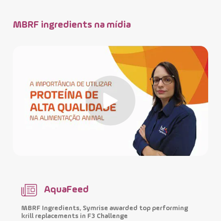
MBRF ingredients na mídia
AquaFeed
MBRF Ingredients, Symrise awarded top performing
H
krill replacements in F3 Challenge
m