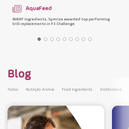
AquaFeed
MBRF Ingredients, Symrise awarded top performing
H
krill replacements in F3 Challenge
m
Blog
Todos
Nutrição Animal
Food Ingredients
Institucional