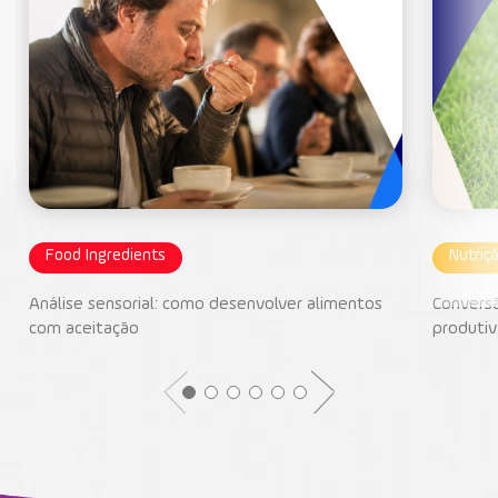
Food Ingredients
Nutriç
Análise sensorial: como desenvolver alimentos
Conversã
com aceitação
produtiv