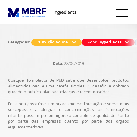
Início
Categorias:
Nutrição Animal
Food Ingredients
Cuidados na formulação de alimentos
Sobre Nós
para crianças
Data:
22/04/2019
Food Ingredients
Animal Nutrition
Qualquer formulador de P&D sabe que desenvolver produtos
alimentícios não é uma tarefa simples. O desafio é dobrado
quando o público-alvo são crianças e recém-nascidos.
Indústria Alimentícia
Food Ingredients
Por ainda possuírem um organismo em formação e serem mais
susceptíveis a alergias e contaminações, as formulações
infantis passam por um rigoroso controle de qualidade, tanto
por parte das empresas quanto por parte dos órgãos
Blog
regulamentadores.