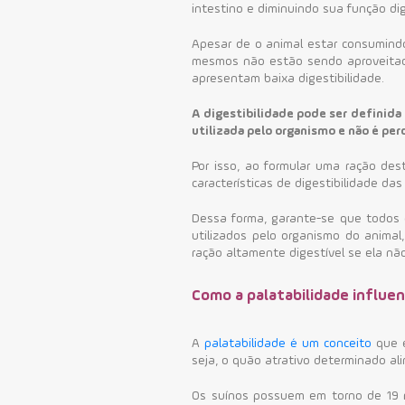
intestino e diminuindo sua função dig
Apesar de o animal estar consumindo
mesmos não estão sendo aproveitado
apresentam baixa digestibilidade.
A digestibilidade pode ser definid
utilizada pelo organismo e não é per
Por isso, a
o formular uma ração dest
características de digestibilidade da
Dessa forma, garante-se que todos 
utilizados pelo organismo do animal
ração altamente digestível se ela não
Como a palatabilidade influen
A
palatabilidade é um conceito
que e
seja, o quão atrativo determinado a
Os suínos possuem em torno de 19 m