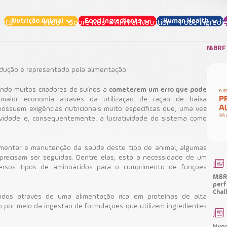
Nutrição Animal
Food Ingredients
Human Health
Início
Sobre Nós
Animal Nutrition
Food Ingredi
MBRF 
odução é representado pela alimentação.
ndo muitos criadores de suínos a
cometerem um erro que pode
Como melhorar a Nutrição Suína?
maior economia através da utilização de ração de baixa
ossuem exigências nutricionais muito específicas que, uma vez
ividade e, consequentemente, a lucratividade do sistema como
Nutrição Animal
imentar e manutenção da saúde deste tipo de animal, algumas
 precisam ser seguidas.
Dentre elas, está a necessidade de um
Bioactio
Suinocultura
Ingredientes Funcionais
ersos tipos de aminoácidos para o cumprimento de funções
MBRF
perf
Chal
ridos através de uma alimentação rica em proteínas de alta
do por meio da ingestão de formulações que utilizem ingredientes
Hypo