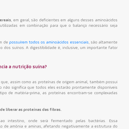
ereais
, em geral, são deficientes em alguns desses aminoácidos
utilizadas em combinação para que o balanço necessário seja
ém de
possuírem todos os aminoácidos essenciais
, são altamente
 dos suínos. A digestibilidade é, inclusive, um importante fator
cia a nutrição suína?
l que, assim como as proteínas de origem animal, também possui
so não significa que todos eles estarão prontamente disponíveis
tipo de matéria-prima, as proteínas encontram-se complexadas
e liberar as proteínas das fibras.
ao intestino, onde será fermentado pelas bactérias. Essa
o de amônia e aminas, afetando negativamente a estrutura do