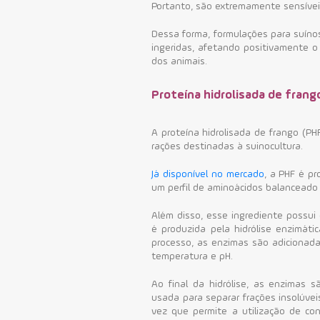
Portanto, são extremamente sensíveis
Dessa forma, f
ormulações para suín
ingeridas, afetando positivamente 
dos animais.
Proteína hidrolisada de frang
A proteína hidrolisada de frango (PH
rações destinadas à suinocultura.
Já disponível no mercado
, a PHF é pr
um perfil de aminoácidos balanceado e
Além disso, esse ingrediente possui 
é produzida pela hidrólise enzimáti
processo, as enzimas são adicionada
temperatura e pH.
Ao final da hidrólise, as enzimas 
usada para separar frações insolúvei
vez que permite a utilização de co