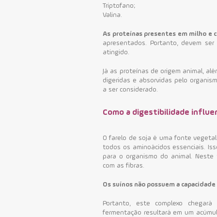
Triptofano;
Valina.
As proteínas presentes em milho e c
apresentados. Portanto, devem ser 
atingido.
Já as proteínas de origem animal, al
digeridas e absorvidas pelo organismo
a ser considerado.
Como a digestibilidade influen
O farelo de soja é uma fonte vegeta
todos os aminoácidos essenciais.
Is
para o organismo do animal. Neste 
com as fibras.
Os suínos não possuem a capacidade d
Portanto, e
ste complexo chegará 
fermentação resultará em um acúmul