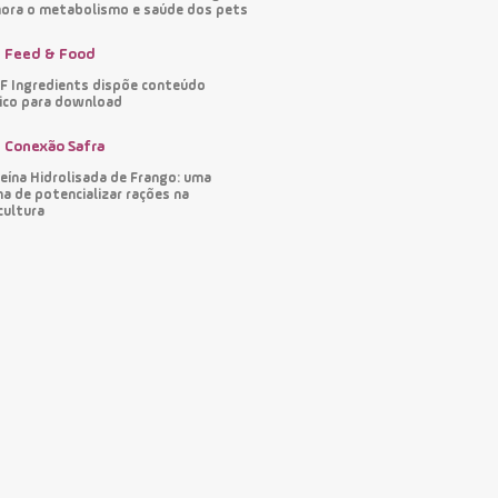
ora o metabolismo e saúde dos pets
Feed & Food
 Ingredients dispõe conteúdo
ico para download
Conexão Safra
eína Hidrolisada de Frango: uma
a de potencializar rações na
cultura