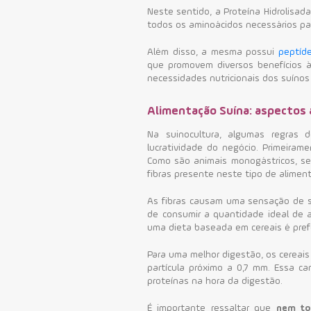
Neste sentido, a
Proteína Hidrolisad
todos os aminoácidos necessários pa
Além disso, a mesma possui
peptíde
que promovem diversos benefícios 
necessidades nutricionais dos suínos 
Alimentação Suína: aspectos 
Na suinocultura, algumas regras
lucratividade do negócio.
Primeiram
Como são animais monogástricos, seu
fibras presente neste tipo de aliment
As fibras causam uma sensação de s
de consumir a quantidade ideal de 
uma dieta baseada em cereais é prefe
Para uma melhor digestão, os cerea
partícula próximo a 0,7 mm. Essa ca
proteínas na hora da digestão.
É importante ressaltar que
nem to