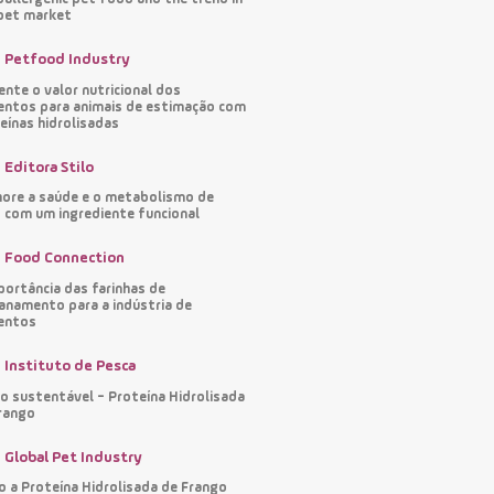
pet market
Petfood Industry
nte o valor nutricional dos
entos para animais de estimação com
eínas hidrolisadas
Editora Stilo
ore a saúde e o metabolismo de
 com um ingrediente funcional
Food Connection
portância das farinhas de
namento para a indústria de
entos
Instituto de Pesca
o sustentável - Proteína Hidrolisada
rango
Global Pet Industry
 a Proteína Hidrolisada de Frango