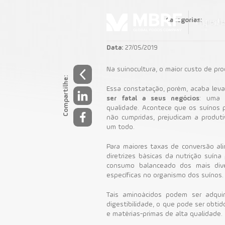
Categorias:
Data:
27/05/2019
Na suinocultura, o maior custo de pr
Compartilhe:
Essa constatação, porém, acaba leva
ser fatal a seus negócios
: uma 
qualidade.
Acontece que os suínos p
não cumpridas, prejudicam a produt
um todo.
Para maiores taxas de conversão al
diretrizes básicas da nutrição suína
consumo balanceado dos mais div
específicas no organismo dos suínos.
Tais aminoácidos podem ser adqui
digestibilidade, o que pode ser obti
e matérias-primas de alta qualidade.