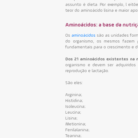
assunto é dieta.
Por exemplo, l
eitõ
teor do aminoácido lisina e maior ap
Aminoácidos: a base da nutriç
Os
aminoácidos
são as unidades for
do organismo, os mesmos fazem pa
fundamentais para o crescimento e
d
Dos 21 aminoácidos existentes na n
organismo e devem ser adquiridos
reprodução e lactação.
São eles:
Arginina;
Histidina;
Isoleucina;
Leucina;
Lisina;
Metionina;
Fenilalanina;
Teanina;