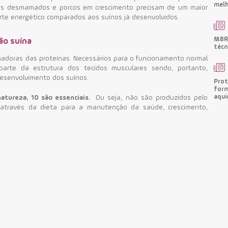
melh
es desmamados e porcos em crescimento precisam de um maior
orte energético comparados aos suínos já desenvolvidos.
MBRF
ão suína
técn
madoras das proteínas. Necessários para o funcionamento normal
rte da estrutura dos tecidos musculares sendo, portanto,
esenvolvimento dos suínos.
Prot
form
aqui
atureza, 10 são essenciais.
Ou seja, não são produzidos pelo
 através da dieta para a manutenção da saúde, crescimento,