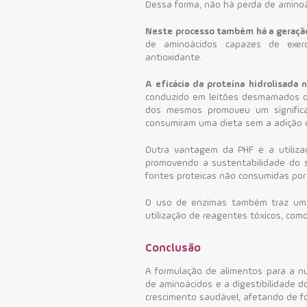
Dessa forma, não há perda de aminoá
Neste processo também há a geraçã
de aminoácidos capazes de exerc
antioxidante.
A eficácia da proteína hidrolisada
conduzido em leitões desmamados de
dos mesmos promoveu um signific
consumiram uma dieta sem a adição d
Outra vantagem da PHF é a utilizaç
promovendo a sustentabilidade do s
fontes proteicas não consumidas po
O uso de enzimas também traz uma
utilização de reagentes tóxicos, como 
Conclusão
A formulação de alimentos para a nu
de aminoácidos e a digestibilidade 
crescimento saudável, afetando de for