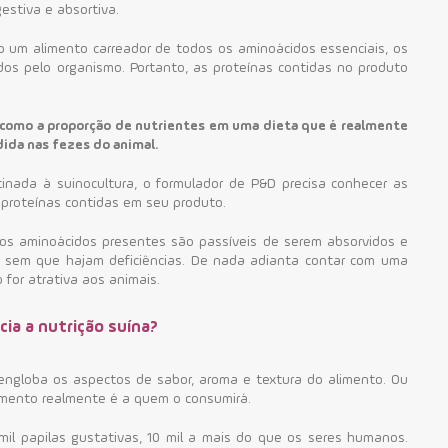
estiva e absortiva.
 um alimento carreador de todos os aminoácidos essenciais, os
s pelo organismo. Portanto, as proteínas contidas no produto
a como a proporção de nutrientes em uma dieta que é realmente
dida nas fezes do animal.
inada à suinocultura, o formulador de P&D precisa conhecer as
s proteínas contidas em seu produto.
os aminoácidos presentes são passíveis de serem absorvidos e
, sem que hajam deficiências.
De nada adianta contar com uma
 for atrativa aos animais.
cia a nutrição suína?
ngloba os aspectos de sabor, aroma e textura do alimento. Ou
limento realmente é a quem o consumirá.
il papilas gustativas, 10 mil a mais do que os seres humanos.