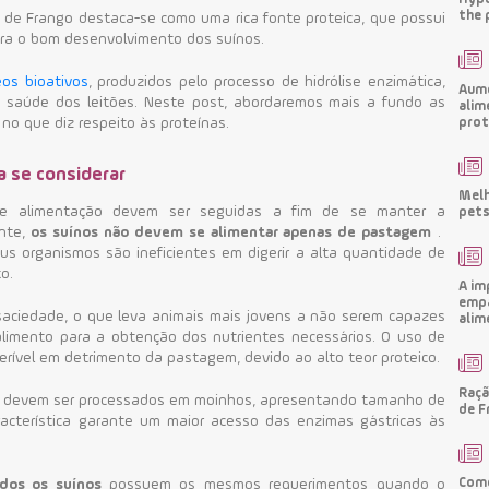
the 
a de Frango destaca-se como uma rica fonte proteica, que possui
ra o bom desenvolvimento dos suínos.
os bioativos
, produzidos pelo processo de hidrólise enzimática,
Aume
à saúde dos leitões.
Neste post, abordaremos mais a fundo as
alim
prot
no que diz respeito às proteínas.
a se considerar
Melh
 de alimentação devem ser seguidas a fim de se manter a
pets
ente,
os suínos não devem se alimentar apenas de pastagem
.
s organismos são ineficientes em digerir a alta quantidade de
o.
A im
empa
aciedade, o que leva animais mais jovens a não serem capazes
alim
alimento para a obtenção dos nutrientes necessários.
O uso de
rível em detrimento da pastagem, devido ao alto teor proteico.
Raçã
is devem ser processados em moinhos, apresentando tamanho de
de F
racterística garante um maior acesso das enzimas gástricas às
Como
dos os suínos
possuem os mesmos requerimentos quando o