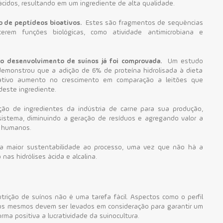
cidos, resultando em um ingrediente de alta qualidade.
o de peptídeos bioativos.
Estes são fragmentos de sequências
erem funções biológicas, como atividade antimicrobiana e
 no desenvolvimento de suínos já foi comprovada.
Um
estudo
monstrou que a adição de 6% de proteína hidrolisada à dieta
ativo aumento no crescimento em comparação a leitões que
este ingrediente.
ão de ingredientes da indústria de carne para sua produção,
istema, diminuindo a geração de resíduos e agregando valor a
r humanos.
 maior sustentabilidade ao processo, uma vez que não há a
nas hidrólises ácida e alcalina.
trição de suínos não é uma tarefa fácil. Aspectos como o perfil
dos mesmos devem ser levados em consideração para garantir um
ma positiva a lucratividade da suinocultura.