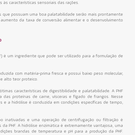
 às características sensoriais das rações.
os que possuam uma boa palatabilidade serão mais prontamente
o aumento da taxa de conversão alimentar e o desenvolvimento
o
F) é um ingrediente que pode ser utilizado para a formulação de
oduzida com matéria-prima fresca e possui baixo peso molecular,
 alto teor proteico.
ótimas características de digestibilidade e palatabilidade.
A PHF
ca das proteínas de carne, vísceras e fígado de frangos. Nesse
s e a hidrólise é conduzida em condições específicas de tempo,
são inativadas e uma operação de centrifugação ou filtração é
s da PHF.
A hidrólise enzimática é extremamente vantajosa, uma
ndições brandas de temperatura e pH para a produção da PHF.