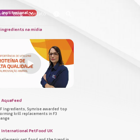
Institucional
ents
Blog
Contato
ingredients na mídia
AquaFeed
 Ingredients, Symrise awarded top
orming krill replacements in F3
lenge
International PetFood UK
allergenic pet food and the trend in