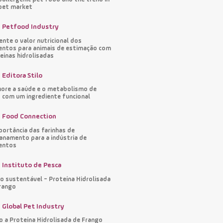
pet market
Petfood Industry
nte o valor nutricional dos
entos para animais de estimação com
eínas hidrolisadas
Editora Stilo
ore a saúde e o metabolismo de
 com um ingrediente funcional
Food Connection
portância das farinhas de
namento para a indústria de
entos
Instituto de Pesca
o sustentável - Proteína Hidrolisada
rango
Global Pet Industry
 a Proteína Hidrolisada de Frango