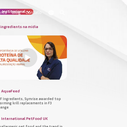
Institucional
ents
Blog
Contato
ingredients na mídia
de animais?
AquaFeed
 Ingredients, Symrise awarded top
orming krill replacements in F3
lenge
International PetFood UK
allergenic pet food and the trend in