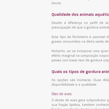
imune.
Qualidade dos animais aquáti
Devido à diferença no perfil de á
preocupação de que a gordura anima
Este tipo de fenômeno é passível d
graxos consumidos na dieta serão de
Portanto, ao se incorporar uma quan
efeito marginal na composição corpor
peixes com baixo teor de gordura corp
Quais os tipos de gordura an
As opções são inúmeras. Duas del
disponibilidade e à qualidade.
Óleo de aves
O abate de aves gera subprodutos q
sua fração lipídica, também conhec