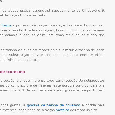
os.
e
de ácidos graxos essenciais! Especialmente os Ômega-6 e 9,
 da fração lipídica na dieta.
 fresca
e processo de cocção brando, estes óleos também são
e com a palatabilidade das rações, fazendo com que as mesmas
dos animais e não se acumulem como resíduos no fundo dos
de farinha de aves em rações para substituir a farinha de peixe
e uma substituição de até 33% não apresenta nenhum efeito
envolvimento dos peixes.
 de torresmo
da cocção, drenagem, prensa e/ou centrifugação de subprodutos
as do complexo B e de minerais, esta gordura contribui para o já
ma vez que 60% de seu perfil de ácidos graxos é composto pelo
cidos graxos, a
gordura de farinha de torresmo
é obtida pela
o torresmo, separando-se a fração
proteica
da fração lipídica.