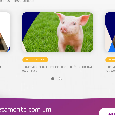
dients
Institucional
Nutrição Animal
Nutr
om
Conversão alimentar: como melhorar a eficiência produtiva
Farinha 
dos animais
nutriçã
retamente com um
Entrar