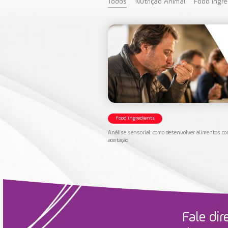
Todos
Nutrição Animal
Food Ingre
Food Ingredients
Análise sensorial: como desenvolver alimentos c
aceitação
Fale di