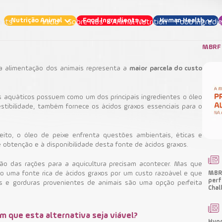
Nutrição Animal
Food Ingredients
Human Health
Início
Sobre Nós
Animal Nutrition
Food Ingredi
MBRF 
 a alimentação dos animais representa a
maior parcela do custo
a: por que substituir o óleo de peixe pelo óleo 
s aquáticos possuem como um dos principais ingredientes o óleo
estibilidade, também fornece os ácidos graxos essenciais para o
Nutrição Animal
ito, o óleo de peixe enfrenta questões ambientais, éticas e
 obtenção e à disponibilidade desta fonte de ácidos graxos.
Aquacultura
Ingredientes Funcionais
o das rações para a aquicultura precisam acontecer.
Mas que
mo uma fonte rica de ácidos graxos por um custo razoável e que
MBRF
perf
s e gorduras provenientes de animais são uma opção perfeita
Chal
m que esta alternativa seja viável?
Hypo