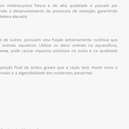
om matéria-prima fresca e de alta qualidade e passam por
ando o desenvolvimento de processos de oxidação, garantindo
teleira elevada.
e de suínos, possuem uma fração extremamente nutritiva que
nimais aquáticos. Utilizar os óleos animais na aquacultura,
peixe, pode causar impactos positivos no custo e na qualidade
oporção final de ácidos graxos que a ração terá. Assim como a
nciais e a digestibilidade dos nutrientes presentes.