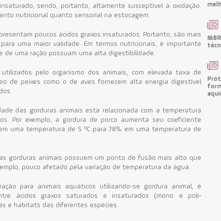
melh
insaturado, sendo, portanto, altamente susceptível à oxidação.
anto nutricional quanto sensorial na estocagem.
apresentam poucos ácidos graxos insaturados. Portanto, são mais
MBRF
o para uma maior validade.
Em termos nutricionais, é importante
técn
 de uma ração possuam uma alta digestibilidade.
 utilizados pelo organismo dos animais, com elevada taxa de
Prot
leo de peixes como o de aves fornecem alta energia digestível
form
dos.
aqui
idade das gorduras animais está relacionada com a temperatura
dos.
Por exemplo, a gordura de porco aumenta seu coeficiente
% em uma temperatura de 5 ºC para 78% em uma temperatura de
 as gorduras animais possuem um ponto de fusão mais alto que
xemplo, pouco afetado pela variação de temperatura da água.
ação para animais aquáticos utilizando-se gordura animal, é
tre ácidos graxos saturados e insaturados (mono e poli-
as e habitats das diferentes espécies.