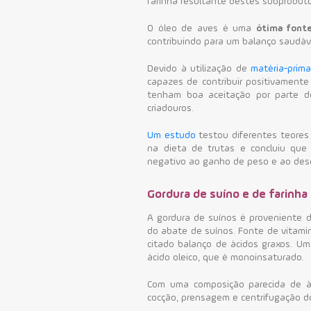
farinha resultante destes subprodut
O óleo de aves é uma
ótima font
contribuindo para um balanço saudável
Devido à utilização de
matéria-prima
capazes de contribuir positivament
tenham boa aceitação por parte 
criadouros.
Um estudo
testou diferentes teores 
na dieta de trutas e concluiu qu
negativo ao ganho de peso e ao des
Gordura de suíno e de farinha
A gordura de suínos é proveniente 
do abate de suínos.
Fonte de vitamin
citado balanço de ácidos graxos. U
ácido oleico, que é monoinsaturado.
Com uma composição parecida de á
cocção, prensagem e centrifugação d