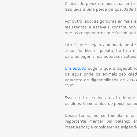
O óleo de peixe é majoritariamente 
Isso leva a uma perda de qualidade t
Por outro lado, as gorduras animais 
resistentes e estáveis, contribuind
que os componentes que fazem parte
Isto é, que sejam apropriadamente
absorção. Neste quesito, tanto o ó
para os organismos aquáticos cultiva
Um estudo
sugeriu que a digestibil
da água onde os animais são cria
aparente de digestibilidade de 70
15 ºC.
Esse efeito se deve ao fato de que
os óleos. Como o óleo de peixe por e
Dessa forma, ao se formular uma r
importante manter um balanço en
insaturados) e considerar as exigênci