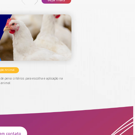
Veja mais
ição Animal
Nutrição Animal
de pena: critérios para escolha e aplicação na
Nutrição suína: quais ingredientes
o animal
desempenho na suinocultura
 em contato