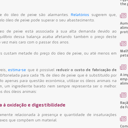
the 
ade do óleo de peixe são alarmantes.
Relatórios
sugerem que,
lo óleo de peixe pode superar o seu abastecimento.
Aume
alim
óleo de peixe está associada à sua alta demanda devido ao
prot
quilíbrio dessa balança acaba afetando também o preço deste
a vez mais caro com o passar dos anos.
Melh
ais custam metade do preço do óleo de peixe, ou até menos em
pets
eis,
estima-se
que é possível
reduzir o custo de fabricação de
A im
0/tonelada para cada 1% de óleo de peixe que é substituído por
empa
do apenas para questão econômica, utilizar os óleos animais na
alim
ém, um ingrediente barato nem sempre representa ser o melhor.
s dos óleos animais:
Raçã
a à oxidação e digestibilidade
de F
tamente relacionada à presença e quantidade de insaturações
raxos que compõem um material.
Como