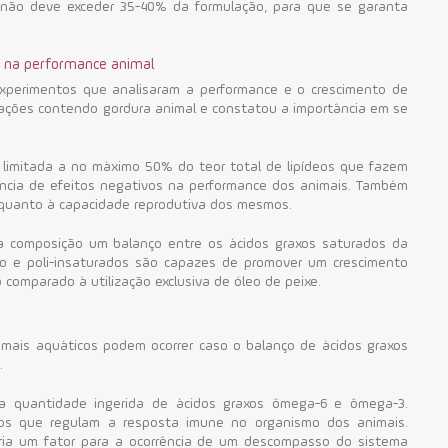
 não deve exceder 35-40% da formulação, para que se garanta
s na performance animal
xperimentos que analisaram a performance e o crescimento de
ações contendo gordura animal e constatou a importância em se
.
 limitada a no máximo 50% do teor total de lipídeos que fazem
ência de efeitos negativos na performance dos animais. Também
 quanto à capacidade reprodutiva dos mesmos.
a composição um balanço entre os ácidos graxos saturados da
o e poli-insaturados são capazes de promover um crescimento
comparado à utilização exclusiva de óleo de peixe.
mais aquáticos podem ocorrer caso o balanço de ácidos graxos
.
 a quantidade ingerida de ácidos graxos ômega-6 e ômega-3.
os que regulam a resposta imune no organismo dos animais.
eria um fator para a ocorrência de um descompasso do sistema