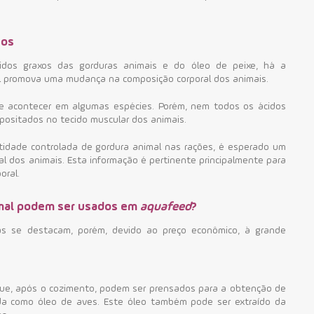
cos
cidos graxos das gorduras animais e do óleo de peixe, há a
l promova uma mudança na composição corporal dos animais.
e acontecer em algumas espécies. Porém, nem todos os ácidos
positados no tecido muscular dos animais.
tidade controlada de gordura animal nas rações, é esperado um
al dos animais. Esta informação é pertinente principalmente para
oral.
imal podem ser usados em
aquafeed
?
as se destacam, porém, devido ao preço econômico, à grande
ue, após o cozimento, podem ser prensados para a obtenção de
ida como óleo de aves. Este óleo também pode ser extraído da