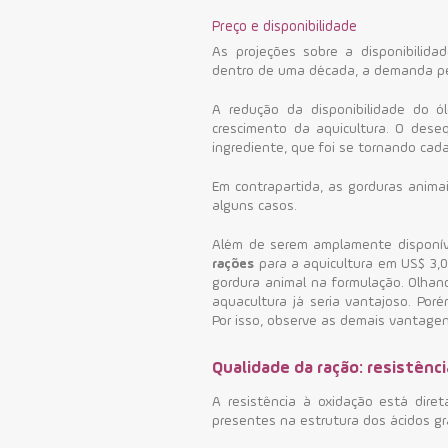
Preço e disponibilidade
As projeções sobre a disponibilid
dentro de uma década, a demanda pe
A redução da disponibilidade do 
crescimento da aquicultura. O dese
ingrediente, que foi se tornando cad
Em contrapartida, as gorduras anim
alguns casos.
Além de serem amplamente disponív
rações
para a aquicultura em US$ 3,0
gordura animal na formulação.
Olhan
aquacultura já seria vantajoso. Por
Por isso, observe as demais vantagen
Qualidade da ração: resistênci
A resistência à oxidação está dire
presentes na estrutura dos ácidos g