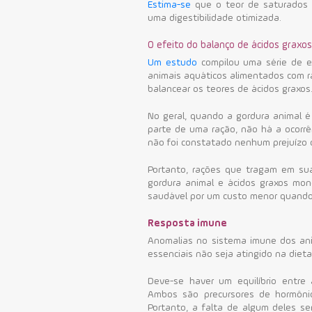
Estima-se
que o teor de saturados
uma digestibilidade otimizada.
O efeito do balanço de ácidos graxo
Um estudo
compilou uma série de e
animais aquáticos alimentados com r
balancear os teores de ácidos graxos
No geral, quando a gordura animal é
parte de uma ração, não há a ocorr
não foi constatado nenhum prejuízo
Portanto, rações que tragam em su
gordura animal e ácidos graxos mon
saudável por um custo menor quando 
Resposta imune
Anomalias no sistema imune dos ani
essenciais não seja atingido na dieta
Deve-se haver um equilíbrio entre
Ambos são precursores de hormôni
Portanto, a falta de algum deles s