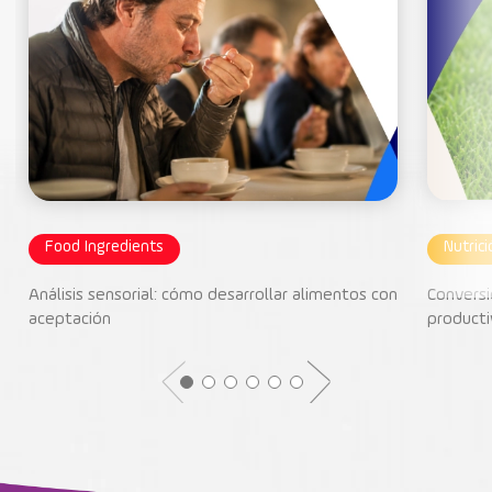
Food Ingredients
Nutric
Análisis sensorial: cómo desarrollar alimentos con
Conversi
aceptación
producti