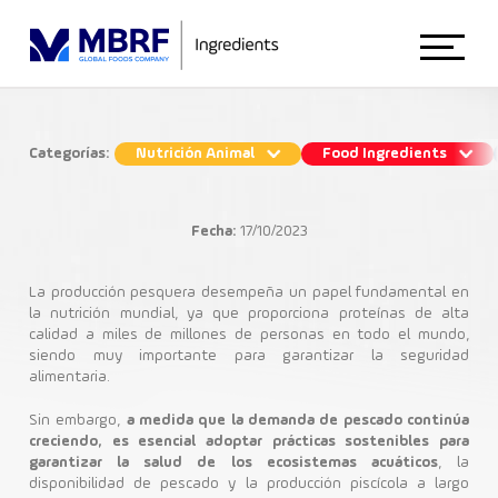
Início
Categorías:
Nutrición Animal
Food Ingredients
Tendencias en Nutrición de Peces para
Sobre Nosotros
una Producción Sostenible
Fecha:
17/10/2023
Nutrición Animal
Animal Nutrition
La producción pesquera desempeña un papel fundamental en
la nutrición mundial, ya que proporciona proteínas de alta
calidad a miles de millones de personas en todo el mundo,
Acuicultura
Bioactio
Cría de Peces
siendo muy importante para garantizar la seguridad
Food Ingredients
alimentaria.
Sin embargo,
a medida que la demanda de pescado continúa
creciendo, es esencial adoptar prácticas sostenibles para
Blog
garantizar la salud de los ecosistemas acuáticos
, la
disponibilidad de pescado y la producción piscícola a largo