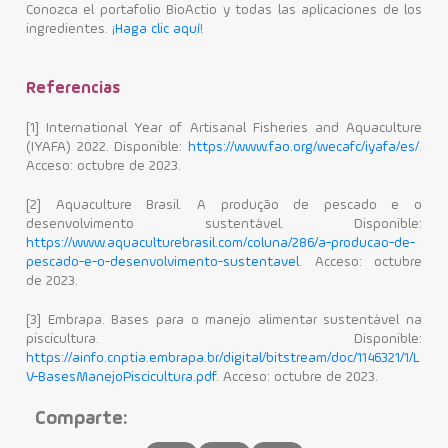
Conozca el portafolio BioActio y todas las aplicaciones de los
ingredientes. ¡
Haga clic aquí
!
Referencias
[1] International Year of Artisanal Fisheries and Aquaculture
(IYAFA) 2022. Disponible:
https://www.fao.org/wecafc/iyafa/es/
.
Acceso: octubre de 2023.
[2] Aquaculture Brasil. A produção de pescado e o
desenvolvimento sustentável. Disponible:
https://www.aquaculturebrasil.com/coluna/286/a-producao-de-
pescado-e-o-desenvolvimento-sustentavel
. Acceso: octubre
de 2023.
[3] Embrapa. Bases para o manejo alimentar sustentável na
piscicultura. Disponible:
https://ainfo.cnptia.embrapa.br/digital/bitstream/doc/1146321/1/L
V-BasesManejoPiscicultura.pdf
. Acceso: octubre de 2023.
Comparte: