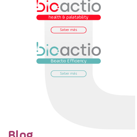
health & palatability
Saber más
Bioactio Efficiency
Saber más
Blog