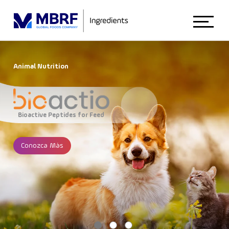
Início
Animal Nutrition
Sobre Nosotros
Bioactive Peptides for Feed
Animal Nutrition
Conozca Más
Food Ingredients
Blog