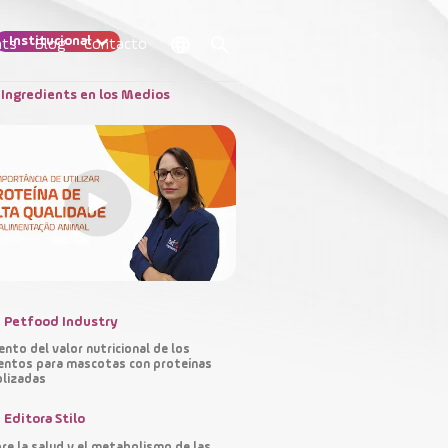
Institucional
nts
Blog
Contacto
Ingredients en los Medios
dad de los
ales
Petfood Industry
nto del valor nutricional de los
entos para mascotas con proteínas
olizadas
Editora Stilo
re la salud y el metabolismo de las