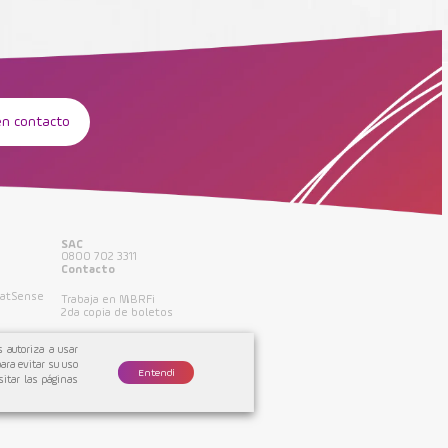
en contacto
SAC
0800 702 3311
Contacto
NatSense
Trabaja en MBRFi
2da copia de boletos
Terminos de uso
 autoriza a usar
Política de privacidad
ara evitar su uso
Entendí
sitar las páginas