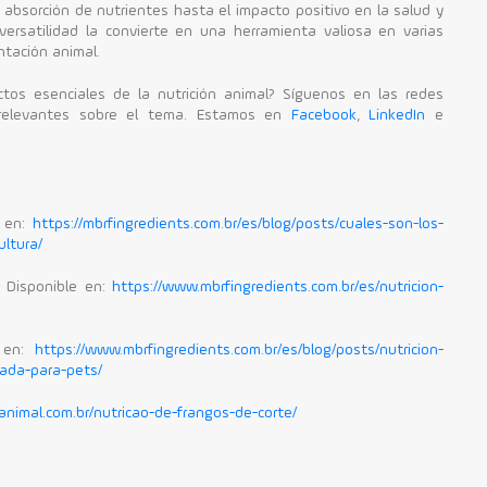
 absorción de nutrientes hasta el impacto positivo en la salud y
versatilidad la convierte en una herramienta valiosa en varias
ntación animal.
tos esenciales de la nutrición animal? Síguenos en las redes
 relevantes sobre el tema. Estamos en
Facebook
,
LinkedIn
e
e en:
https://mbrfingredients.com.br/es/blog/posts/cuales-son-los-
ultura/
| Disponible en:
https://www.mbrfingredients.com.br/es/nutricion-
e en:
https://www.mbrfingredients.com.br/es/blog/posts/nutricion-
uada-para-pets/
animal.com.br/nutricao-de-frangos-de-corte/