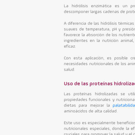
La hidrólisis enzimática es un p
descomponer largas cadenas de pro
A diferencia de las hidrólisis térmica
suaves de temperatura, pH y presión
favorece la absorción de los nutrient
ingredientes en la nutrición animal
eficaz.
Con esta aplicación, es posible c
necesidades nutricionales de los anim
salud.
Uso de las proteínas hidroliz
Las proteínas hidrolizadas se ut
propiedades funcionales y nutricion
dietas para mejorar la
palatabilid
aminoácidos de alta calidad.
Este uso es especialmente beneficio
nutricionales especiales, donde la ef
cruciales para promover la salud y el 