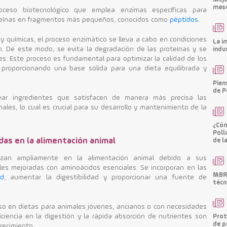
masc
roceso biotecnológico que emplea enzimas específicas para
teínas en fragmentos más pequeños, conocidos como
péptidos
.
s y químicas, el proceso enzimático se lleva a cabo en condiciones
La i
. De este modo, se evita la degradación de las proteínas y se
indu
es. Este proceso es fundamental para optimizar la calidad de los
, proporcionando una base sólida para una dieta equilibrada y
Pien
de P
rear ingredientes que satisfacen de manera más precisa las
ales, lo cual es crucial para su desarrollo y mantenimiento de la
¿Cóm
Poll
adas en la alimentación animal
de l
ilizan ampliamente en la alimentación animal debido a sus
ales mejoradas con aminoácidos esenciales. Se incorporan en las
MBRF
ad
, aumentar la digestibilidad y proporcionar una fuente de
técn
so en dietas para animales jóvenes, ancianos o con necesidades
iciencia en la digestión y la rápida absorción de nutrientes son
Prot
de p
crecimiento.