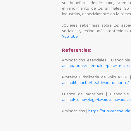
sus beneficios, desde la mejora en la
el rendimiento de los animales. Su 
industrias, especialmente en la alime
¿Quieres saber más sobre los aspec
sociales y recibe más contenidos
YouTube
.
Referencias:
Aminoácidos esenciales | Disponibl
aminoacidos-esenciales-para-la-acuic
Proteína Hidrolizada de Pollo MBRF 
animal/bioactio-health-performance/
Fuente de proteínas | Disponibl
animal-como-elegir-la-proteina-adec
Aminoácidos |
https://nutricaoesaude