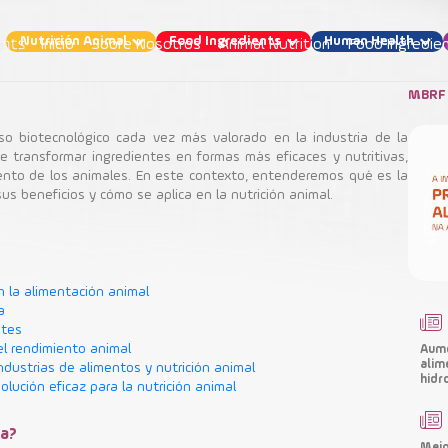
Nutrición Animal
Food Ingredients
Human Health
Início
Sobre Nosotros
Animal Nutrition
Food Ingredie
MBRF 
eso biotecnológico cada vez más valorado en la industria de la
e transformar ingredientes en formas más eficaces y nutritivas,
iento de los animales. En este contexto, entenderemos qué es la
s enzimática: qué es y cómo potencializa la cali
sus beneficios y cómo se aplica en la nutrición animal.
redientes para la salud nutricional de los anim
Nutrición Animal
n la alimentación animal
a
ntes
Ingredientes Funcionales
el rendimiento animal
Aume
alim
industrias de alimentos y nutrición animal
hidr
olución eficaz para la nutrición animal
ca?
Mejo