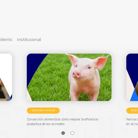
edients
Institucional
Nutrición Animal
Nutr
n
Conversión alimenticia: cómo mejorar la eficiencia
Harina d
productiva de los animales
en la nu