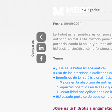
Categorías:
Fecha:
09/09/2024
La hidrólisis enzimática es un proc
nutrición animal. Este método permit
Comparte:
potencializando la salud y el rendim
Hidrólisi
hidrólisis enzimática, cómo funciona, 
ing
Temas:
● ¿Qué es la hidrólisis enzimática?
● Uso de las proteínas hidrolizadas e
● Beneficios de la hidrólisis enzimátic
○ Mejora en la absorción de nutrie
○ Impactos positivos en la salud y 
○ Versatilidad con aplicaciones en 
● Hidrolizado proteico de pollo como s
¿Qué es la hidrólisis enzimáti