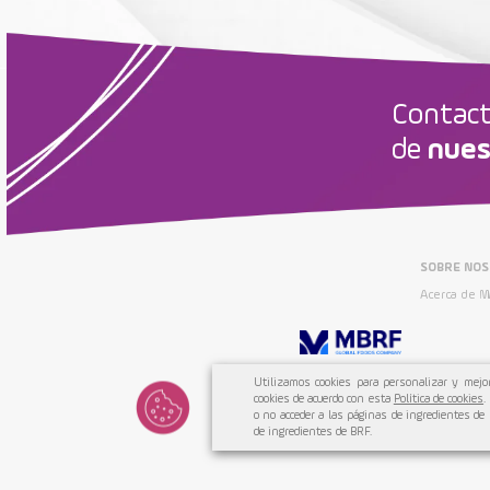
Contact
de
nues
SOBRE NO
Acerca de M
Utilizamos cookies para personalizar y mejor
cookies de acuerdo con esta
Política de cookies
.
o no acceder a las páginas de ingredientes de 
de ingredientes de BRF.