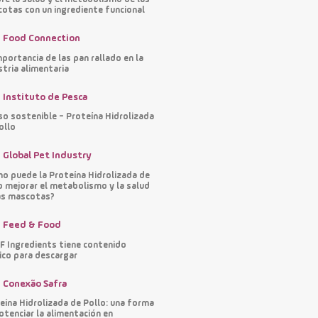
otas con un ingrediente funcional
Food Connection
mportancia de las pan rallado en la
stria alimentaria
Instituto de Pesca
so sostenible - Proteína Hidrolizada
ollo
Global Pet Industry
o puede la Proteína Hidrolizada de
o mejorar el metabolismo y la salud
as mascotas?
Feed & Food
 Ingredients tiene contenido
ico para descargar
Conexão Safra
eína Hidrolizada de Pollo: una forma
otenciar la alimentación en