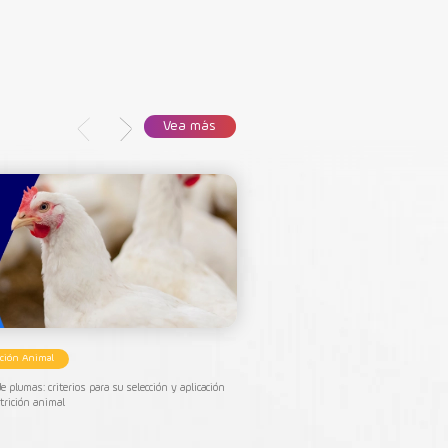
Vea más
ición Animal
Nutrición Animal
e plumas: criterios para su selección y aplicación
Nutrición porcina: ¿qué ingredient
trición animal
desempeño en la porcicultura