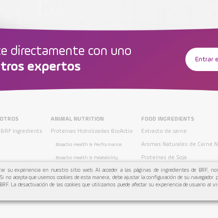
e directamente con uno
Entrar 
tros expertos
SOTROS
ANIMAL NUTRITION
FOOD INGREDIENTS
BRF Ingredients
Proteínas Hidrolizadas BioActio
Extracto de carne
Aromas Naturales de Carne 
Bioactio Health & Performance
Proteínas de Soja
Bioactio Health & Palatability
ar su experiencia en nuestro sitio web. Al acceder a las páginas de ingredientes de BRF, nos
Harinas Animales
Pan Rallado
 Si no acepta que usemos cookies de esta manera, debe ajustar la configuración de su navegador p
Aceites y Grasas Animales
BRF. La desactivación de las cookies que utilizamos puede afectar su experiencia de usuario al vi