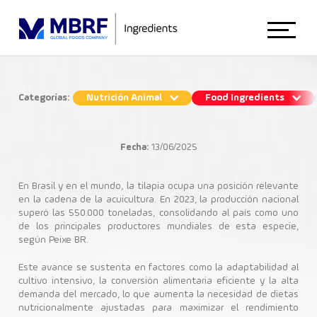
Início
Categorías:
Nutrición Animal
Food Ingredients
El papel de las proteínas en la
Sobre Nosotros
nutrición de las tilapias
Fecha:
13/06/2025
Nutrición Animal
Animal Nutrition
En Brasil y en el mundo, la tilapia ocupa una posición relevante
en la cadena de la acuicultura. En 2023, la producción nacional
superó las 550.000 toneladas, consolidando al país como uno
Acuicultura
Cría de Peces
Ingredientes Nutricionales
de los principales productores mundiales de esta especie,
Food Ingredients
según Peixe BR.
Este avance se sustenta en factores como la adaptabilidad al
cultivo intensivo, la conversión alimentaria eficiente y la alta
Blog
demanda del mercado, lo que aumenta la necesidad de dietas
nutricionalmente ajustadas para maximizar el rendimiento