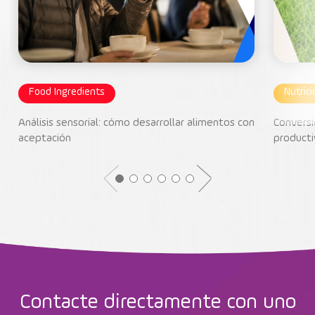
Food Ingredients
Nutric
Análisis sensorial: cómo desarrollar alimentos con
Conversi
aceptación
producti
Contacte directamente con uno