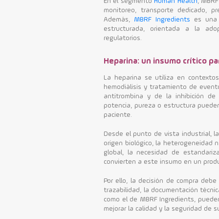
En el segmento
Human Health
, MBRF
monitoreo, transporte dedicado, pr
Además,
MBRF Ingredients
es una 
estructurada, orientada a la ado
regulatorios.
Heparina: un insumo crítico pa
La heparina se utiliza en contextos
hemodiálisis y tratamiento de event
antitrombina y de la inhibición de 
potencia, pureza o estructura pueden
paciente.
Desde el punto de vista industrial,
origen biológico, la heterogeneidad n
global, la necesidad de estandariza
convierten a este insumo en un prod
Por ello, la decisión de compra debe 
trazabilidad, la documentación técni
como el de MBRF Ingredients, pueden 
mejorar la calidad y la seguridad de 