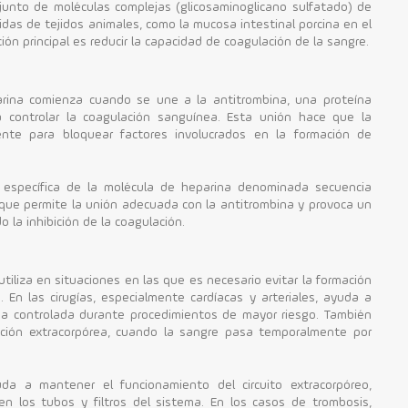
junto de moléculas complejas (glicosaminoglicano sulfatado) de
das de tejidos animales, como la mucosa intestinal porcina en el
ión principal es reducir la capacidad de coagulación de la sangre.
arina comienza cuando se une a la antitrombina, una proteína
 controlar la coagulación sanguínea. Esta unión hace que la
nte para bloquear factores involucrados en la formación de
específica de la molécula de heparina denominada secuencia
 que permite la unión adecuada con la antitrombina y provoca un
 la inhibición de la coagulación.
utiliza en situaciones en las que es necesario evitar la formación
 En las cirugías, especialmente cardíacas y arteriales, ayuda a
ma controlada durante procedimientos de mayor riesgo. También
ación extracorpórea, cuando la sangre pasa temporalmente por
uda a mantener el funcionamiento del circuito extracorpóreo,
n los tubos y filtros del sistema. En los casos de trombosis,