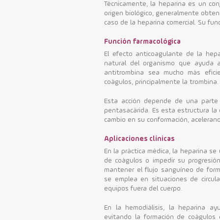
Técnicamente, la heparina es un con
origen biológico, generalmente obteni
caso de la heparina comercial. Su func
Función farmacológica
El efecto anticoagulante de la hep
natural del organismo que ayuda a
antitrombina sea mucho más eficie
coágulos, principalmente la trombina.
Esta acción depende de una parte 
pentasacárida. Es esta estructura la
cambio en su conformación, acelerando
Aplicaciones clínicas
En la práctica médica, la heparina se 
de coágulos o impedir su progresión.
mantener el flujo sanguíneo de for
se emplea en situaciones de circul
equipos fuera del cuerpo.
En la hemodiálisis, la heparina ay
evitando la formación de coágulos e