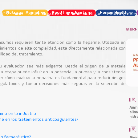
Nutrición Animal
Food Ingredients
Human Health
Início
Sobre Nosotros
Animal Nutrition
Food Ingredie
MBRF 
insumos requieren tanta atención como la heparina. Utilizada en
imientos de alta complejidad, está directamente relacionada con
bilidad del tratamiento.
uar la heparina para uso farmacéutico? Criteri
u evaluación sea más exigente. Desde el origen de la materia
da etapa puede influir en la potencia, la pureza y la consistencia
Human Health
der cómo evaluar la heparina es fundamental para reducir riesgos
 regulatorios y tomar decisiones más seguras en la selección de
Heparina
Aume
alim
ina en la industria
hidr
rina en los tratamientos anticoagulantes?
so farmacéutico?
Mejo