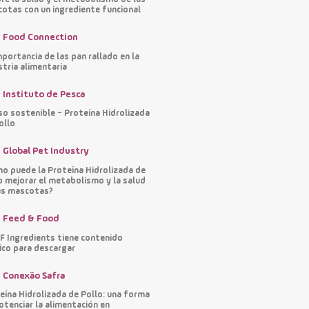
otas con un ingrediente funcional
Food Connection
mportancia de las pan rallado en la
stria alimentaria
Instituto de Pesca
so sostenible - Proteína Hidrolizada
ollo
Global Pet Industry
o puede la Proteína Hidrolizada de
o mejorar el metabolismo y la salud
as mascotas?
Feed & Food
 Ingredients tiene contenido
ico para descargar
Conexão Safra
eína Hidrolizada de Pollo: una forma
otenciar la alimentación en