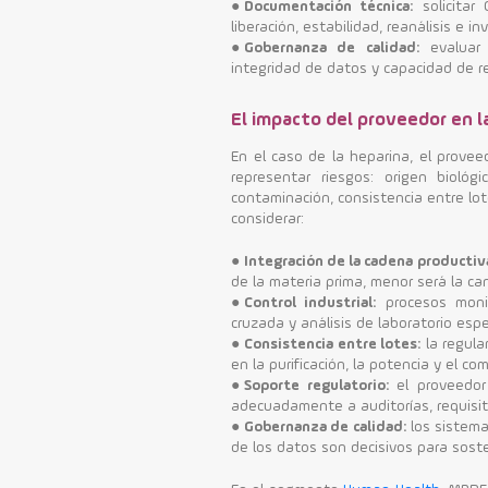
●
Documentación técnica:
solicitar 
liberación, estabilidad, reanálisis e 
●
Gobernanza de calidad:
evaluar a
integridad de datos y capacidad de r
El impacto del proveedor en l
En el caso de la heparina, el prove
representar riesgos: origen biológ
contaminación, consistencia entre lot
considerar:
●
Integración de la cadena productiv
de la materia prima, menor será la c
●
Control industrial:
procesos monit
cruzada y análisis de laboratorio esp
●
Consistencia entre lotes:
la regula
en la purificación, la potencia y el c
●
Soporte regulatorio:
el proveedor
adecuadamente a auditorías, requisito
●
Gobernanza de calidad:
los sistemas
de los datos son decisivos para sost