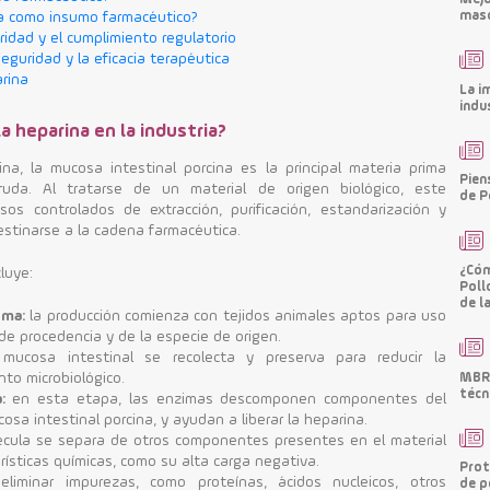
masc
na como insumo farmacéutico?
ridad y el cumplimiento regulatorio
seguridad y la eficacia terapéutica
rina
La i
indu
a heparina en la industria?
na, la mucosa intestinal porcina es la principal materia prima
Pien
ruda. Al tratarse de un material de origen biológico, este
de P
os controlados de extracción, purificación, estandarización y
estinarse a la cadena farmacéutica.
¿Cóm
luye:
Poll
de l
ima:
la producción comienza con tejidos animales aptos para uso
 de procedencia y de la especie de origen.
mucosa intestinal se recolecta y preserva para reducir la
MBRF
nto microbiológico.
técn
:
en esta etapa, las enzimas descomponen componentes del
osa intestinal porcina, y ayudan a liberar la heparina.
cula se separa de otros componentes presentes en el material
ísticas químicas, como su alta carga negativa.
Prot
iminar impurezas, como proteínas, ácidos nucleicos, otros
de p