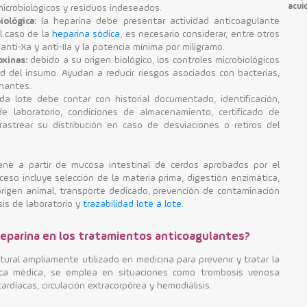
acui
icrobiológicos y residuos indeseados.
iológica:
la heparina debe presentar actividad anticoagulante
l caso de la
heparina sódica
, es necesario considerar, entre otros
d anti-Xa y anti-IIa y la potencia mínima por miligramo.
oxinas:
debido a su origen biológico, los controles microbiológicos
d del insumo. Ayudan a reducir riesgos asociados con bacterias,
nantes.
a lote debe contar con historial documentado, identificación,
de laboratorio, condiciones de almacenamiento, certificado de
rastrear su distribución en caso de desviaciones o retiros del
iene a partir de mucosa intestinal de cerdos aprobados por el
ceso incluye selección de la materia prima, digestión enzimática,
l origen animal, transporte dedicado, prevención de contaminación
sis de laboratorio y
trazabilidad lote a lote
.
 heparina en los tratamientos anticoagulantes?
ural ampliamente utilizado en medicina para prevenir y tratar la
tica médica, se emplea en situaciones como trombosis venosa
ardíacas, circulación extracorpórea y hemodiálisis.