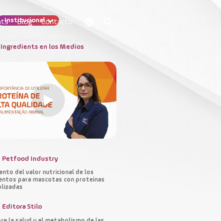
Institucional
nts
Blog
Contacto
Ingredients en los Medios
os técnicos
Petfood Industry
nto del valor nutricional de los
entos para mascotas con proteínas
olizadas
Editora Stilo
re la salud y el metabolismo de las