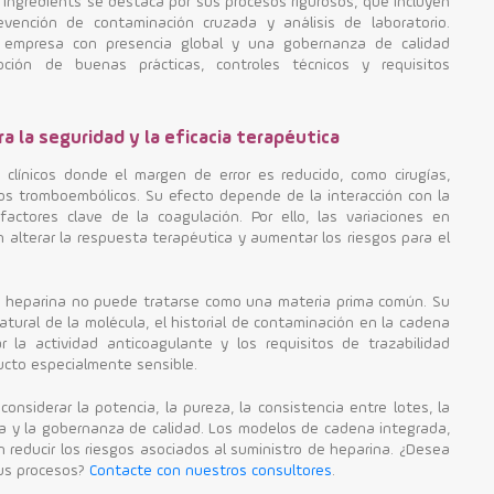
 Ingredients se destaca por sus procesos rigurosos, que incluyen
evención de contaminación cruzada y análisis de laboratorio.
empresa con presencia global y una gobernanza de calidad
pción de buenas prácticas, controles técnicos y requisitos
ra la seguridad y la eficacia terapéutica
 clínicos donde el margen de error es reducido, como cirugías,
os tromboembólicos. Su efecto depende de la interacción con la
factores clave de la coagulación. Por ello, las variaciones en
 alterar la respuesta terapéutica y aumentar los riesgos para el
 la heparina no puede tratarse como una materia prima común. Su
atural de la molécula, el historial de contaminación en la cadena
r la actividad anticoagulante y los requisitos de trazabilidad
ucto especialmente sensible.
considerar la potencia, la pureza, la consistencia entre lotes, la
ca y la gobernanza de calidad. Los modelos de cadena integrada,
reducir los riesgos asociados al suministro de heparina. ¿Desea
sus procesos?
Contacte con nuestros consultores
.