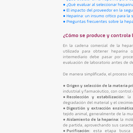
● ¿Qué evaluar al seleccionar hepari
● El impacto del proveedor en la segu
● Heparina: un insumo crítico para la 
● Preguntas frecuentes sobre la hepa
¿Cómo se produce y controla l
En la cadena comercial de la hepari
utilizada para obtener heparina c
intermediario debe pasar por proces
evaluación de laboratorio antes de d
De manera simplificada, el proceso inc
●
Origen y selección de la materia pr
industrial y farmacéutico, con control
●
Recolección y estabilización:
la 
degradación del material y el crecimie
●
Digestión y extracción enzimática
tejido animal, generalmente de la muc
●
Aislamiento de la heparina:
la molé
de partida, aprovechando sus caracter
●
Purificación:
esta etapa busca el