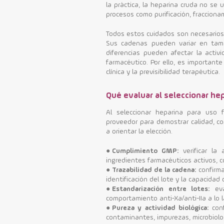
la práctica, la heparina cruda no se 
procesos como purificación, fracciona
Todos estos cuidados son necesarios
Sus cadenas pueden variar en tamañ
diferencias pueden afectar la activi
farmacéutico. Por ello, es important
clínica y la previsibilidad terapéutica.
Qué evaluar al seleccionar h
Al seleccionar heparina para uso f
proveedor para demostrar calidad, co
a orientar la elección.
●
Cumplimiento GMP:
verificar la 
ingredientes farmacéuticos activos, c
●
Trazabilidad de la cadena:
confirmar
identificación del lote y la capacidad
●
Estandarización entre lotes:
eval
comportamiento anti-Xa/anti-IIa a lo 
●
Pureza y actividad biológica:
conf
contaminantes, impurezas, microbiolo