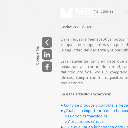
Categorías:
Fecha:
26/06/2026
En la industria farmacéutica, pocos 
terapias anticoagulantes y en proced
Comparte:
la seguridad del paciente y la previsi
¿Cómo eval
Esta relevancia también hace que s
prima hasta el control de calidad, ca
del producto final. Por ello, compren
clínicos, cumplir con los requisitos
proveedores.
En este artículo encontrará:
● Cómo se produce y controla la hepar
● ¿Cuál es la importancia de la hepa
○ Función farmacológica
○ Aplicaciones clínicas
● ¿Qué evaluar en la heparina para u