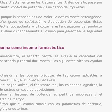
utiliza directamente en los tratamientos. Antes de ello, pasa por
miento, control de potencia y eliminación de impurezas.
 porque la heparina es una molécula naturalmente heterogénea.
o, grado de sulfatación y distribución de secuencias. Estas
dad anticoagulante y dificultar la estandarización del producto
e evaluar cuidadosamente el insumo para garantizar la seguridad
eparina como insumo farmacéutico
armacéutico, el aspecto central es evaluar la capacidad del
nsistencia y control documental. Los siguientes criterios ayudan
adhesión a las buenas prácticas de fabricación aplicables a
omo ICH Q7 y RDC 654/2022 en Brasil.
 el origen animal, el fabricante real, los eslabones logísticos, la
 de rastreo en caso de desviaciones.
uar el historial de potencia, el perfil de impurezas y el
largo del tiempo.
irmar que el insumo cumpla con los parámetros de potencia,
gía y endotoxinas.