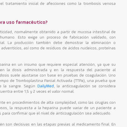
 el tratamiento inicial de afecciones como la trombosis venosa
ara uso farmacéutico?
iticidad, normalmente obtenido a partir de mucosa intestinal de
humano. Esto exige un proceso de fabricación validado, con
rial. La producción también debe demostrar la eliminación o
 adventicios, así como de residuos de ácidos nucleicos, proteínas
heparina en un insumo que requiere especial atención, ya que su
 en la dosis administrada y en la respuesta del paciente al
la dosis suele ajustarse con base en pruebas de coagulación. Uno
iempo de Tromboplastina Parcial Activada (TTPa), una prueba que
de la sangre. Según
DailyMed
, la anticoagulación se considera
ntra entre 1,5 y 2 veces el valor normal.
nte en procedimientos de alta complejidad, como las cirugías con
casos, la respuesta a la heparina puede variar de un paciente a
s para confirmar que el nivel de anticoagulación sea adecuado.
én son decisivas en las etapas previas al medicamento final. En