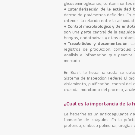
glicosaminoglicanos, contaminantes m
●
Estandarización de la actividad b
dentro de parámetros definidos. En e
criterios, la relación entre la activida
●
Control microbiológico y de endot
son una parte central de la segurida
hongos, endotoxinas y otros contami
●
Trazabilidad y documentación:
cad
registros de producción, controles 
análisis e información que permita 
mercado.
En Brasil, la heparina cruda se obt
Sistema de Inspección Federal. El pro
aislamiento, purificación, control de
cruzada, monitoreo del proceso, análi
¿Cuál es la importancia de la
La heparina es un anticoagulante nat
formación de coágulos. En la prác
profunda, embolia pulmonar, cirugías c