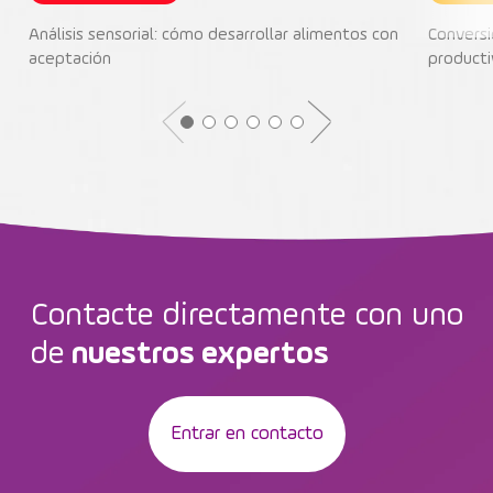
Análisis sensorial: cómo desarrollar alimentos con
Conversi
aceptación
producti
Contacte directamente con uno
de
nuestros expertos
Entrar en contacto