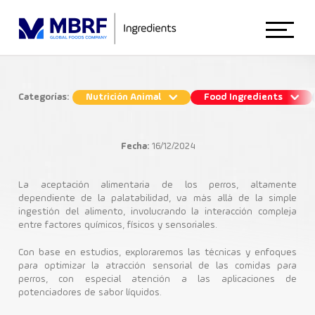
Início
Categorías:
Nutrición Animal
Food Ingredients
Comida para Perros: ¿Cómo mejorar la
Sobre Nosotros
palatabilidad?
Fecha:
16/12/2024
Nutrición Animal
Animal Nutrition
La aceptación alimentaria de los perros, altamente
dependiente de la palatabilidad, va más allá de la simple
ingestión del alimento, involucrando la interacción compleja
B.FreshFy
entre factores químicos, físicos y sensoriales.
Food Ingredients
Con base en estudios, exploraremos las técnicas y enfoques
para optimizar la atracción sensorial de las comidas para
perros, con especial atención a las aplicaciones de
Blog
potenciadores de sabor líquidos.