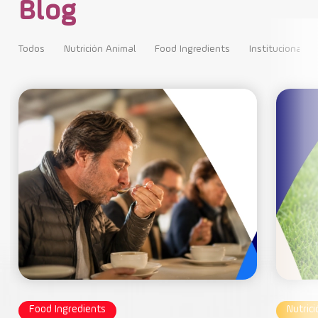
Blog
Todos
Nutrición Animal
Food Ingredients
Institucional
Food Ingredients
Nutric