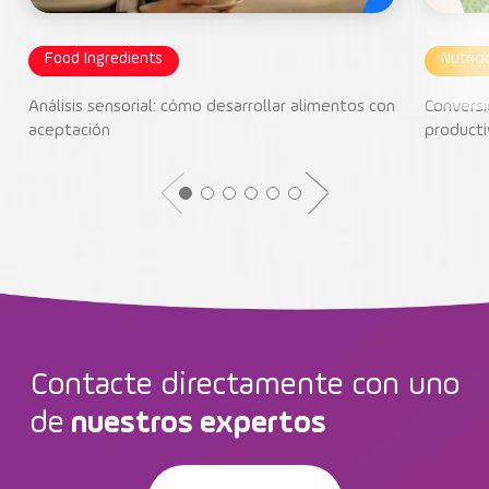
Food Ingredients
Nutric
Análisis sensorial: cómo desarrollar alimentos con
Conversi
aceptación
producti
Contacte directamente con uno
de
nuestros expertos