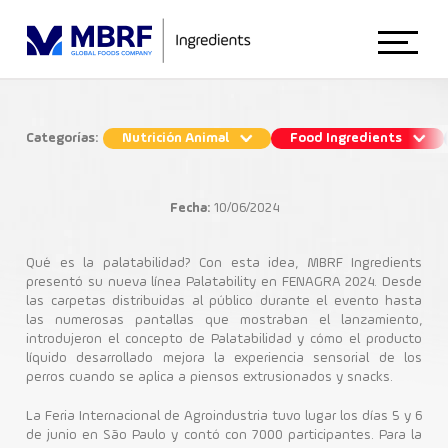
Início
Categorías:
Nutrición Animal
Food Ingredients
Conozca B.FreshFy, el nuevo
Sobre Nosotros
potenciador de palatabilidad líquido
Fecha:
10/06/2024
creado por MBRF Ingredients
Animal Nutrition
Qué es la palatabilidad? Con esta idea, MBRF Ingredients
presentó su nueva línea Palatability en FENAGRA 2024. Desde
Nutrición Animal
las carpetas distribuidas al público durante el evento hasta
las numerosas pantallas que mostraban el lanzamiento,
Food Ingredients
B.FreshFy
Palatabilizantes
introdujeron el concepto de Palatabilidad y cómo el producto
líquido desarrollado mejora la experiencia sensorial de los
perros cuando se aplica a piensos extrusionados y snacks.
Blog
La Feria Internacional de Agroindustria tuvo lugar los días 5 y 6
de junio en São Paulo y contó con 7000 participantes. Para la