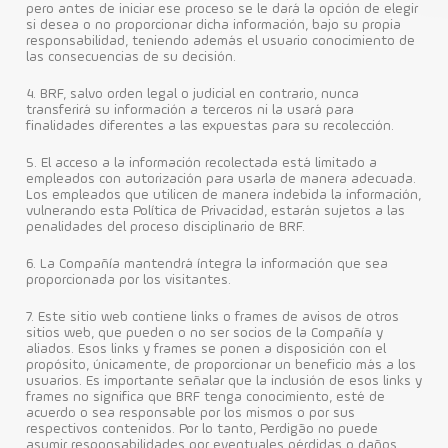
pero antes de iniciar ese proceso se le dará la opción de elegir
si desea o no proporcionar dicha información, bajo su propia
Contacto
responsabilidad, teniendo además el usuario conocimiento de
las consecuencias de su decisión.
4. BRF, salvo orden legal o judicial en contrario, nunca
transferirá su información a terceros ni la usará para
finalidades diferentes a las expuestas para su recolección.
5. El acceso a la información recolectada está limitado a
empleados con autorización para usarla de manera adecuada.
Los empleados que utilicen de manera indebida la información,
vulnerando esta Política de Privacidad, estarán sujetos a las
penalidades del proceso disciplinario de BRF.
6. La Compañía mantendrá íntegra la información que sea
proporcionada por los visitantes.
7. Este sitio web contiene links o frames de avisos de otros
sitios web, que pueden o no ser socios de la Compañía y
aliados. Esos links y frames se ponen a disposición con el
propósito, únicamente, de proporcionar un beneficio más a los
usuarios. Es importante señalar que la inclusión de esos links y
frames no significa que BRF tenga conocimiento, esté de
acuerdo o sea responsable por los mismos o por sus
respectivos contenidos. Por lo tanto, Perdigão no puede
asumir responsabilidades por eventuales pérdidas o daños