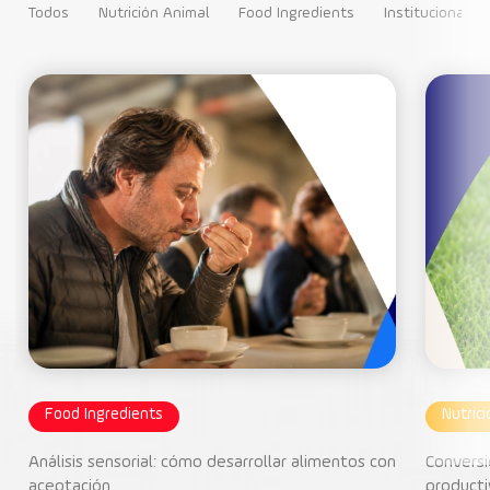
Todos
Nutrición Animal
Food Ingredients
Institucional
Food Ingredients
Nutric
Análisis sensorial: cómo desarrollar alimentos con
Conversi
aceptación
producti