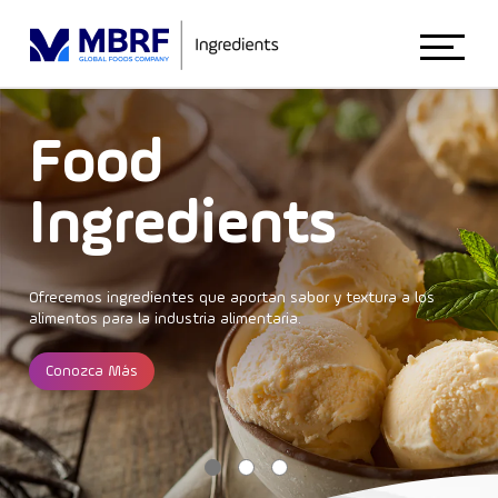
Início
Food
Ingredients
Sobre Nosotros
Animal Nutrition
Ofrecemos ingredientes que aportan sabor y
textura a los
alimentos para la industria alimentaria.
Conozca Más
Food Ingredients
Blog