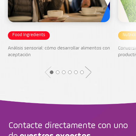
Food Ingredients
Nutric
Análisis sensorial: cómo desarrollar alimentos con
Conversi
aceptación
producti
Contacte directamente con uno