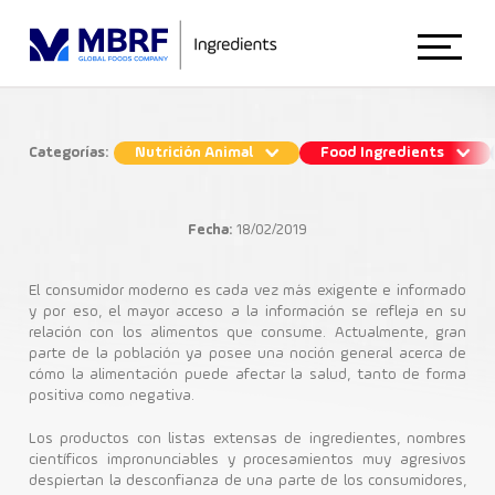
Início
Categorías:
Nutrición Animal
Food Ingredients
Una nueva realidad de mercado
Sobre Nosotros
llamada Clean Label
Fecha:
18/02/2019
Institucional
Animal Nutrition
El consumidor moderno es cada vez más exigente e informado
y por eso, el mayor acceso a la información se refleja en su
relación con los alimentos que consume.
Actualmente, gran
Gestión
Industria Alimenticia
parte de la población ya posee una noción general acerca de
Food Ingredients
cómo la alimentación puede afectar la salud, tanto de forma
positiva como negativa.
Los productos con listas extensas de ingredientes, nombres
Blog
científicos impronunciables y procesamientos muy agresivos
despiertan la desconfianza de una parte de los consumidores,