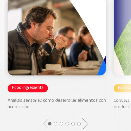
Food Ingredients
Nutric
Análisis sensorial: cómo desarrollar alimentos con
Conversi
aceptación
producti