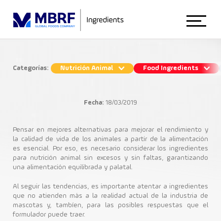
Início
Categorías:
Nutrición Animal
Food Ingredients
¿Qué ingredientes evitar en la
Sobre Nosotros
nutrición de mascotas?
Fecha:
18/03/2019
Nutrición Animal
Animal Nutrition
Pensar en mejores alternativas para mejorar el rendimiento y
la calidad de vida de los animales a partir de la alimentación
es esencial. Por eso, es necesario considerar los ingredientes
Petfood
Ingredientes Nutricionales
para nutrición animal sin excesos y sin faltas, garantizando
Food Ingredients
una alimentación equilibrada y palatal.
Al seguir las tendencias, es importante atentar a ingredientes
que no atienden más a la realidad actual de la industria de
Blog
mascotas y, tambíen, para las posibles respuestas que el
formulador puede traer.