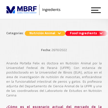
Início
Categorías:
Nutrición Animal
Food Ingredients
La innovación es un pilar fundamental
Sobre Nosotros
en la Nutrición Animal
Fecha:
26/10/2022
Nutrición Animal
Institucional
Animal Nutrition
Ananda Portella Felix es doctora en Nutrición Animal por la
Universidad Federal de Paraná (UFPR). Con estancia de
postdoctorado en la Universidad de Illinois (EUA), actúa en el
Petfood
Ingredientes Nutricionales
área de investigación de nutrición de mascotas, enfocándose
Ingredientes Funcionales
BRFi Talks
Food Ingredients
en la funcionalidad intestinal de perros y gatos. Es profesora
adjunta del Departamento de Ciencia Animal de la UFPR y una
de las coordinadoras del Laboratorio de Estudios en Nutrición
Canina.
Blog
¿Cómo es el escenario actual del mercado de la