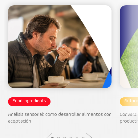
Food Ingredients
Nutric
Análisis sensorial: cómo desarrollar alimentos con
Conversi
aceptación
producti