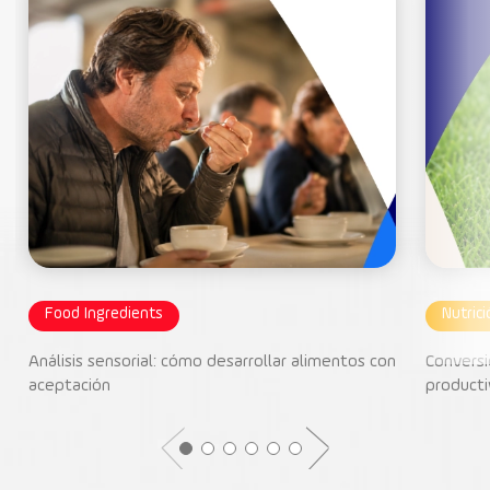
Food Ingredients
Nutric
Análisis sensorial: cómo desarrollar alimentos con
Conversi
aceptación
producti