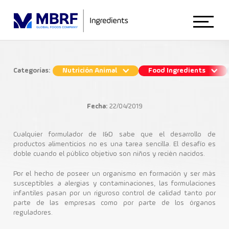
Início
Categorías:
Nutrición Animal
Food Ingredients
Cuidados en la formulación de
Sobre Nosotros
alimentos para niños
Fecha:
22/04/2019
Food Ingredients
Animal Nutrition
Cualquier formulador de I&D sabe que el desarrollo de
productos alimenticios no es una tarea sencilla. El desafío es
doble cuando el público objetivo son niños y recién nacidos.
Industria Alimenticia
Food Ingredients
Por el hecho de poseer un organismo en formación y ser más
susceptibles a alergias y contaminaciones, las formulaciones
infantiles pasan por un riguroso control de calidad tanto por
parte de las empresas como por parte de los órganos
Blog
reguladores.