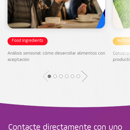
Food Ingredients
Nutric
Análisis sensorial: cómo desarrollar alimentos con
Conversi
aceptación
producti
Contacte directamente con uno