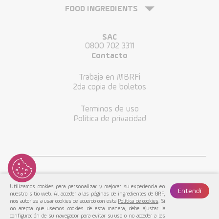
FOOD INGREDIENTS
SAC
0800 702 3311
Contacto
Trabaja en MBRFi
2da copia de boletos
Terminos de uso
Política de privacidad
Utilizamos cookies para personalizar y mejorar su experiencia en
Entendí
nuestro sitio web. Al acceder a las páginas de ingredientes de BRF,
nos autoriza a usar cookies de acuerdo con esta
Política de cookies
. Si
no acepta que usemos cookies de esta manera, debe ajustar la
configuración de su navegador para evitar su uso o no acceder a las
MBRF© 2022. Todos los Derechos Reservados.