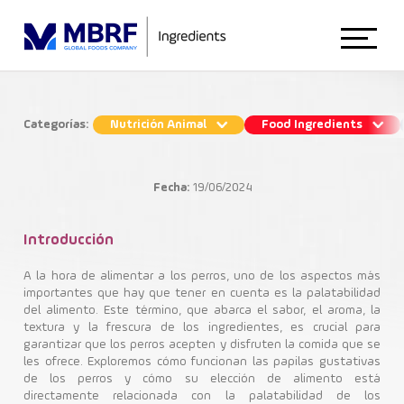
Início
Categorías:
Nutrición Animal
Food Ingredients
Cómo funcionan las papilas
Sobre Nosotros
gustativas de los perros y su elección
Fecha:
19/06/2024
de alimentos: La importancia de la
palatabilidad
Animal Nutrition
Introducción
A la hora de alimentar a los perros, uno de los aspectos más
Nutrición Animal
importantes que hay que tener en cuenta es la palatabilidad
Food Ingredients
del alimento. Este término, que abarca el sabor, el aroma, la
textura y la frescura de los ingredientes, es crucial para
B.FreshFy
Palatabilizantes
garantizar que los perros acepten y disfruten la comida que se
les ofrece. Exploremos cómo funcionan las papilas gustativas
Blog
de los perros y cómo su elección de alimento está
directamente relacionada con la palatabilidad de los