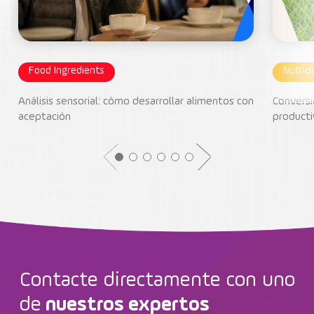
Food Ingredients
Nutric
Análisis sensorial: cómo desarrollar alimentos con
Conversi
aceptación
producti
Contacte directamente con uno
de
nuestros expertos