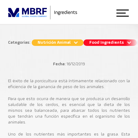
Início
Categorías:
Nutrición Animal
Food Ingredients
Aceite de ave: cómo esta fuente de
Sobre Nosotros
lípidos beneficia a la porcicultura
Fecha:
16/12/2019
Nutrición Animal
Animal Nutrition
El éxito de la porcicultura está íntimamente relacionado con la
eficiencia de la ganancia de peso de los animales.
Cria de Cerdos
Ingredientes Nutricionales
Para que esto ocurra de manera que se produzca un desarrollo
Food Ingredients
saludable de los cerdos, es esencial que la dieta de los
mismos sea balanceada, para abarcar todos los nutrientes
que tendrán una función específica en el organismo de los
animales.
Blog
Uno de los nutrientes más importantes es la grasa. Esta