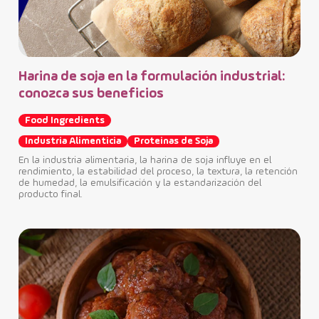
Harina de soja en la formulación industrial:
Be
conozca sus beneficios
de 
Food Ingredients
Fo
Industria Alimenticia
Proteinas de Soja
Pr
En la industria alimentaria, la harina de soja influye en el
BRFi
rendimiento, la estabilidad del proceso, la textura, la retención
en I
de humedad, la emulsificación y la estandarización del
Sant
producto final.