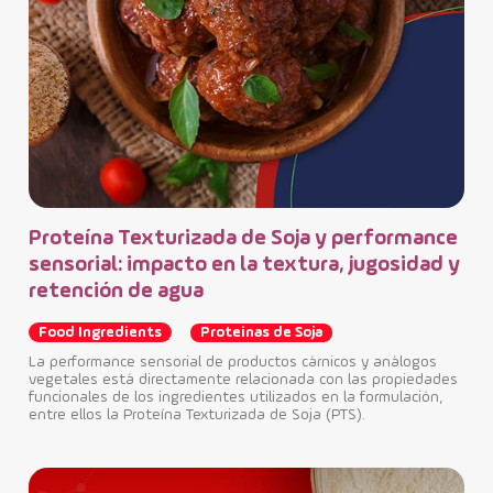
Ing
in
Fo
Proteína Texturizada de Soja y performance
La 
sensorial: impacto en la textura, jugosidad y
con
retención de agua
los 
Food Ingredients
Proteinas de Soja
La performance sensorial de productos cárnicos y análogos
vegetales está directamente relacionada con las propiedades
funcionales de los ingredientes utilizados en la formulación,
entre ellos la Proteína Texturizada de Soja (PTS).