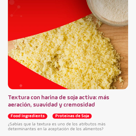
Em
se
Fo
La c
apre
cara
Textura con harina de soja activa: más
aeración, suavidad y cremosidad
Food Ingredients
Proteinas de Soja
¿Sabías que la textura es uno de los atributos más
determinantes en la aceptación de los alimentos?