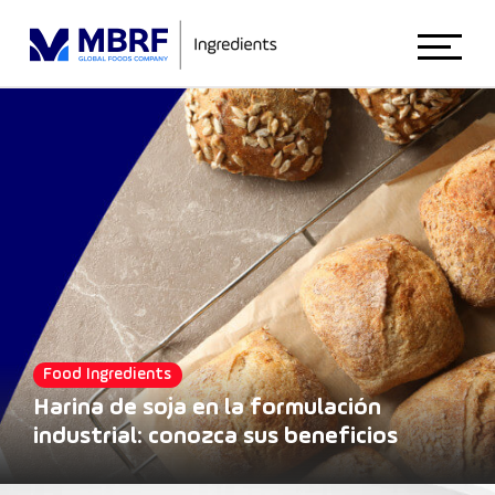
Início
Sobre Nosotros
Animal Nutrition
Food Ingredients
Food Ingredients
Harina de soja en la formulación
industrial: conozca sus beneficios
Blog